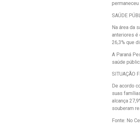
permaneceu i
SAÚDE PÚB
Na área da s
anteriores é
26,3% que di
A Paraná Pes
saúde públic
SITUAÇÃO F
De acordo co
suas família
alcança 27,9
souberam re
Fonte: No Ce