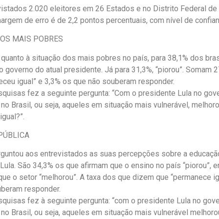
istados 2.020 eleitores em 26 Estados e no Distrito Federal de
argem de erro é de 2,2 pontos percentuais, com nível de confia
DOS MAIS POBRES
 quanto à situação dos mais pobres no país, para 38,1% dos bras
o governo do atual presidente. Já para 31,3%, “piorou”. Somam 
ceu igual” e 3,3% os que não souberam responder.
quisas fez a seguinte pergunta: “Com o presidente Lula no gove
no Brasil, ou seja, aqueles em situação mais vulnerável, melhoro
gual?”.
PÚBLICA
guntou aos entrevistados as suas percepções sobre a educação
ula. São 34,3% os que afirmam que o ensino no país “piorou”, 
ue o setor “melhorou”. A taxa dos que dizem que “permanece ig
uberam responder.
quisas fez à seguinte pergunta: “com o presidente Lula no gove
no Brasil, ou seja, aqueles em situação mais vulnerável melhorou