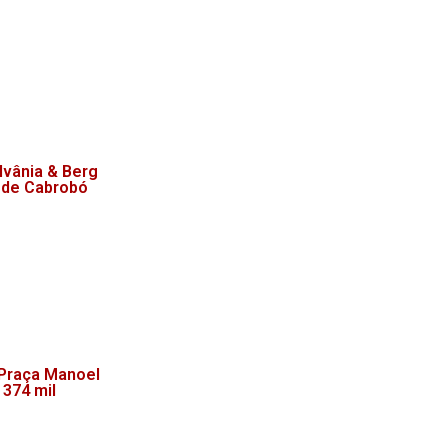
lvânia & Berg
 de Cabrobó
 Praça Manoel
 374 mil