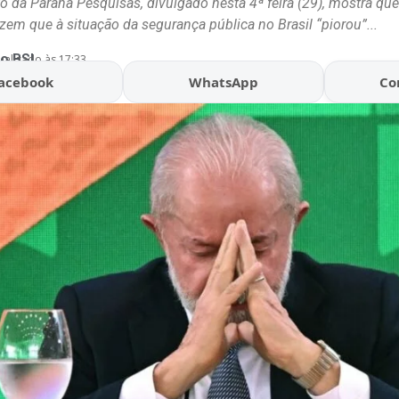
 da Paraná Pesquisas, divulgado nesta 4ª feira (29), mostra qu
izem que à situação da segurança pública no Brasil “piorou”...
o BSL
ualizado às 17:33
acebook
WhatsApp
Co