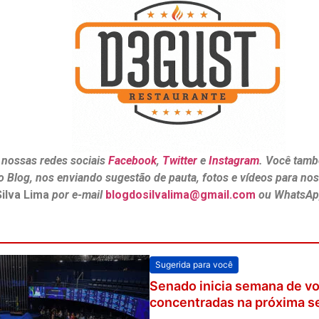
 nossas redes sociais
Facebook
,
Twitter
e
Instagram
. Você tamb
o Blog, nos enviando sugestão de pauta, fotos e vídeos para no
Silva Lima
por e-mail
blogdosilvalima@gmail.com
ou WhatsAp
Sugerida para você
Senado inicia semana de v
concentradas na próxima s