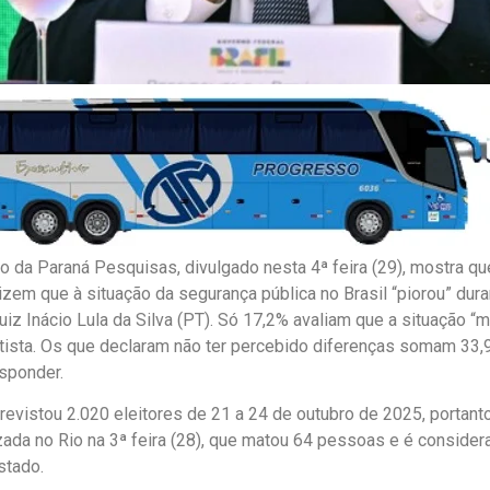
 da Paraná Pesquisas, divulgado nesta 4ª feira (29), mostra q
dizem que à situação da segurança pública no Brasil “piorou” dur
uiz Inácio Lula da Silva (PT). Só 17,2% avaliam que a situação “
ista. Os que declaram não ter percebido diferenças somam 33,
sponder.
revistou 2.020 eleitores de 21 a 24 de outubro de 2025, portant
izada no Rio na 3ª feira (28), que matou 64 pessoas e é consider
stado.