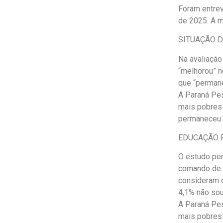
Foram entrev
de 2025. A m
SITUAÇÃO 
Na avaliação
“melhorou” n
que “permane
A Paraná Pes
mais pobres 
permaneceu i
EDUCAÇÃO 
O estudo per
comando de L
consideram q
4,1% não so
A Paraná Pes
mais pobres 