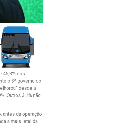
ue 45,8% dos
ante o 3º governo do
melhorou” desde a
9%. Outros 3,1% não
o, antes da operação
ada a mais letal da