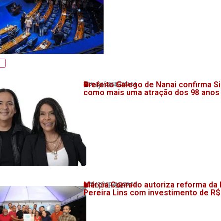
Prefeito Galego de Nanai confirma Si
06/08/2026
20:54
💬 Veja também!
como mais uma atração dos 98 anos
Márcia Conrado autoriza reforma da
31/07/2026
20:58
💬 Veja também!
Pereira Lins com investimento de R$