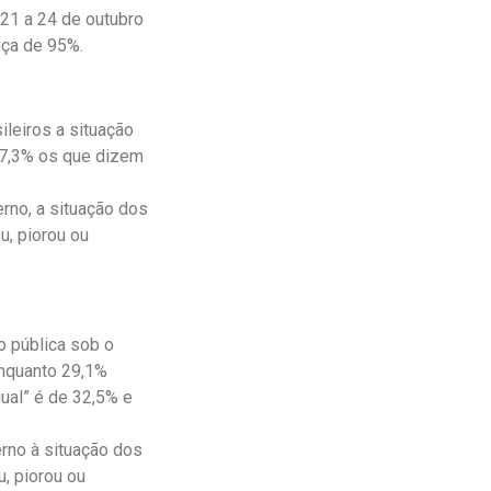
 21 a 24 de outubro
nça de 95%.
ileiros a situação
27,3% os que dizem
rno, a situação dos
u, piorou ou
 pública sob o
enquanto 29,1%
ual” é de 32,5% e
rno à situação dos
, piorou ou