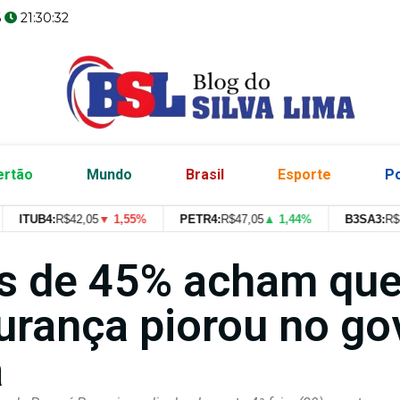
6
21:30:33
ertão
Mundo
Brasil
Esporte
Po
TUB4:
R$
42,05
▼ 1,55%
PETR4:
R$
47,05
▲ 1,44%
B3SA3:
R$
--
--
s de 45% acham qu
urança piorou no go
a