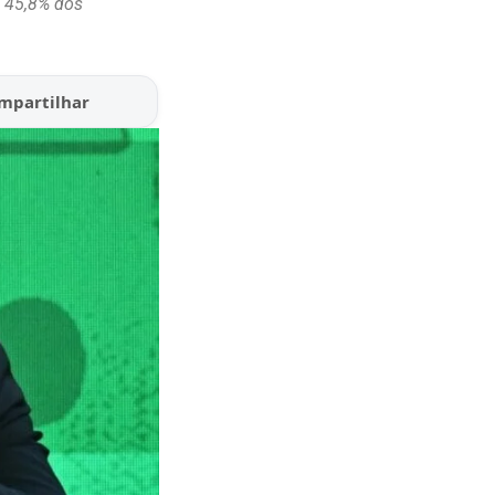
e 45,8% dos
mpartilhar