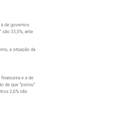
e à de governos
” são 33,5%, ante
rno, a situação da
financeira e a de
ão de que “piorou”
utros 2,6% não