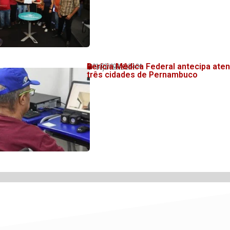
Perícia Médica Federal antecipa at
31/07/2026
20:34
💬 Veja também!
três cidades de Pernambuco