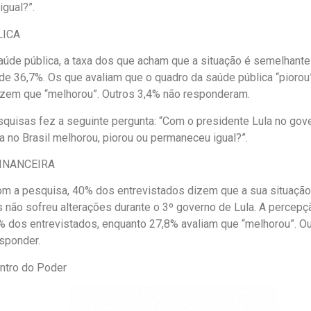
gual?”.
LICA
aúde pública, a taxa dos que acham que a situação é semelhant
 de 36,7%. Os que avaliam que o quadro da saúde pública “piorou
zem que “melhorou”. Outros 3,4% não responderam.
quisas fez a seguinte pergunta: “Com o presidente Lula no gove
a no Brasil melhorou, piorou ou permaneceu igual?”.
INANCEIRA
m a pesquisa, 40% dos entrevistados dizem que a sua situação 
s não sofreu alterações durante o 3º governo de Lula. A percepç
% dos entrevistados, enquanto 27,8% avaliam que “melhorou”. O
sponder.
ntro do Poder