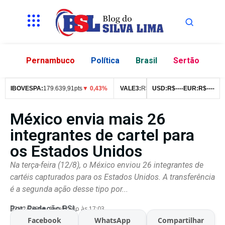
Pernambuco
Política
Brasil
Sertão
IBOVESPA:
179.639,91pts
▼ 0,43%
VALE3:
R$
76,99
USD:
▼ 2,49%
R$
--
--
EUR:
ITUB4:
R$
--
--
R$
4
México envia mais 26
integrantes de cartel para
os Estados Unidos
Na terça-feira (12/8), o México enviou 26 integrantes de
cartéis capturados para os Estados Unidos. A transferência
é a segunda ação desse tipo por...
Por:
Redação BSL
07/02/2026
Atualizado às 17:03
Facebook
WhatsApp
Compartilhar