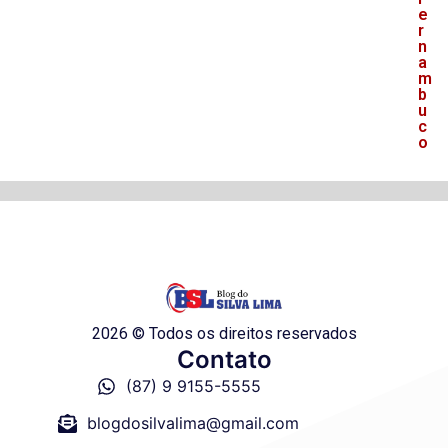
e
r
n
a
m
b
u
c
o
2026 © Todos os direitos reservados
Contato
(87) 9 9155-5555
blogdosilvalima@gmail.com