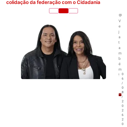
colidação da federação com o Cidadania
💬
V
e
j
a
t
a
m
b
é
m
0
!
6
/
0
8
/
2
0
2
6
2
0