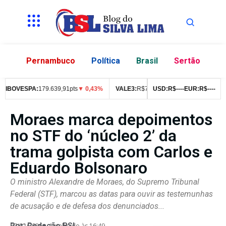
Pernambuco
Política
Brasil
Sertão
BOVESPA:
179.639,91pts
▼ 0,43%
VALE3:
R$
76,99
▼ 2,49%
USD:
R$
--
--
EUR:
ITUB4:
R$
R$
--
--
42,
Moraes marca depoimentos
no STF do ‘núcleo 2’ da
trama golpista com Carlos e
Eduardo Bolsonaro
O ministro Alexandre de Moraes, do Supremo Tribunal
Federal (STF), marcou as datas para ouvir as testemunhas
de acusação e de defesa dos denunciados...
Por:
Redação BSL
07/02/2026
Atualizado às 16:49