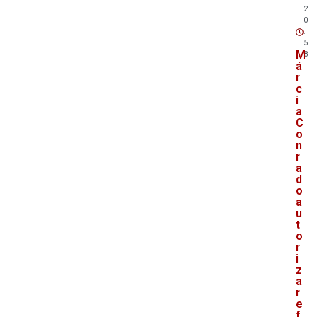
2
0
:
5
M
8
á
r
c
i
a
C
o
n
r
a
d
o
a
u
t
o
r
i
z
a
r
e
f