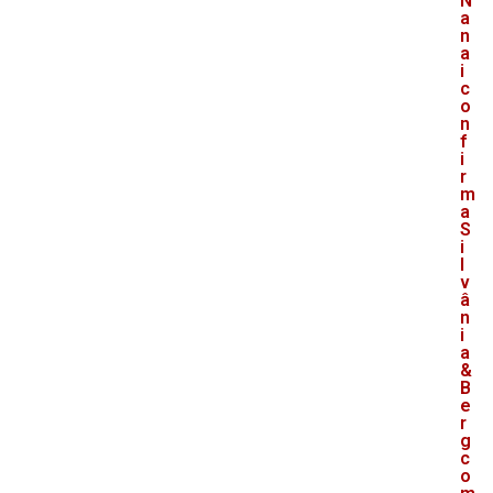
N
a
n
a
i
c
o
n
f
i
r
m
a
S
i
l
v
â
n
i
a
&
B
e
r
g
c
o