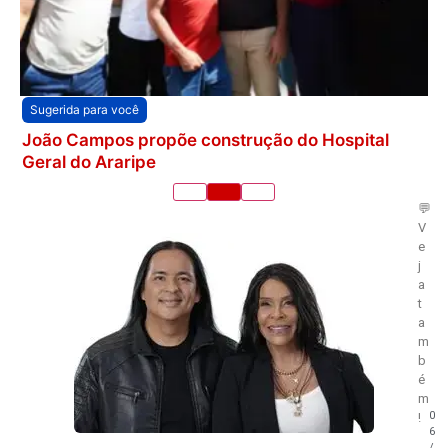
Sugerida para você
João Campos propõe construção do Hospital
Geral do Araripe
💬
V
e
j
a
t
a
m
b
é
m
0
!
6
/