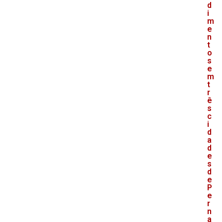
d
i
m
e
n
t
o
s
e
m
t
r
ê
s
c
i
d
a
d
e
s
d
e
P
e
r
n
a