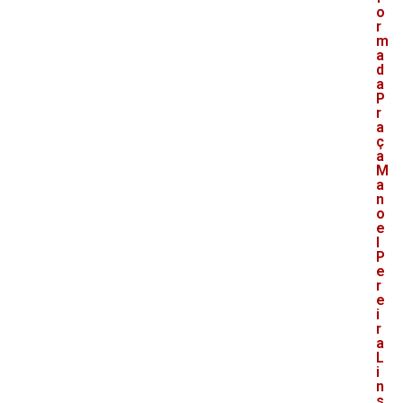
o
r
m
a
d
a
P
r
a
ç
a
M
a
n
o
e
l
P
e
r
e
i
r
a
L
i
n
s