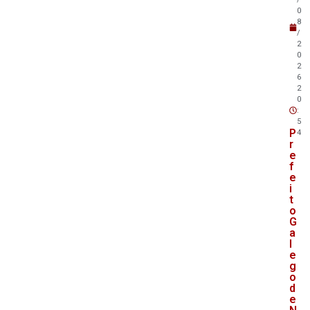
0
8
/
2
0
2
6
2
0
:
5
P
4
r
e
f
e
i
t
o
G
a
l
e
g
o
d
e