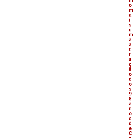
m
o
m
a
i
s
u
m
a
a
t
r
a
ç
ã
o
d
o
s
9
8
a
n
o
s
d
e
C