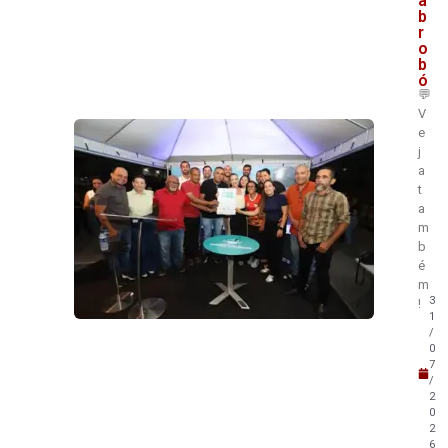
a
b
r
o
b
ó
💬
V
e
j
a
t
a
m
b
é
m
3
!
1
/
0
7
/
2
0
2
6