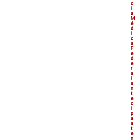
c
i
a
M
é
d
i
c
a
F
e
d
e
r
a
l
a
n
t
e
c
i
p
a
a
t
e
n