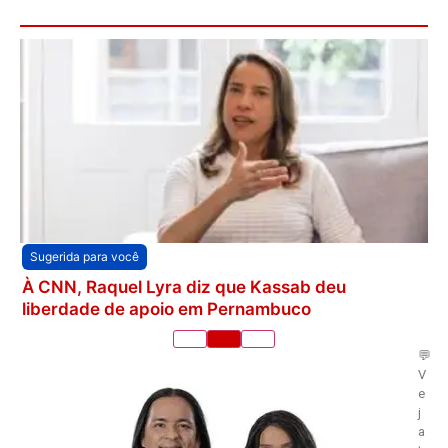
Sugerida para você
À CNN, Raquel Lyra diz que Kassab deu
liberdade de apoio em Pernambuco
💬
V
e
j
a