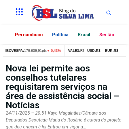
Pernambuco
Política
Brasil
Sertão
IBOVESPA:
179.639,91pts
▼ 0,43%
VALE3:
R$
76,99
USD:
▼ 2,49%
R$
--
--
EUR:
ITUB4:
R$
--
--
R$
4
Nova lei permite aos
conselhos tutelares
requisitarem serviços na
área de assistência social –
Notícias
24/11/2025 – 20:51 Kayo Magalhães/Câmara dos
Deputados Deputada Maria do Rosário é autora do projeto
que deu origem à lei Entrou em vigor a...