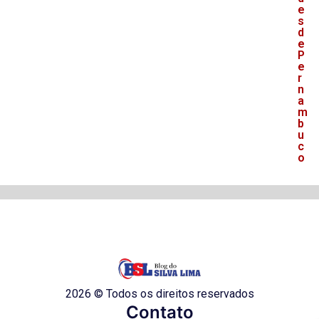
e
s
d
e
P
e
r
n
a
m
b
u
c
o
2026 © Todos os direitos reservados
Contato