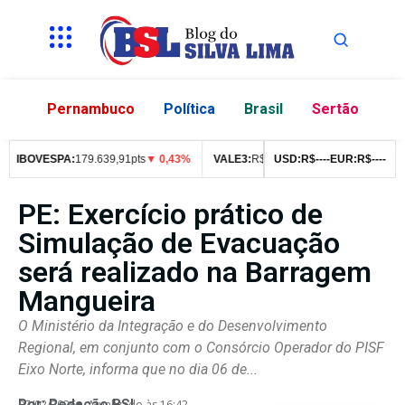
Pernambuco
Política
Brasil
Sertão
IBOVESPA:
179.639,91pts
▼ 0,43%
VALE3:
R$
76,99
USD:
▼ 2,49%
R$
--
--
EUR:
ITUB4:
R$
--
--
R$
4
PE: Exercício prático de
Simulação de Evacuação
será realizado na Barragem
Mangueira
O Ministério da Integração e do Desenvolvimento
Regional, em conjunto com o Consórcio Operador do PISF
Eixo Norte, informa que no dia 06 de...
Por:
Redação BSL
07/02/2026
Atualizado às 16:42