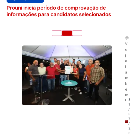
Prouni inicia período de comprovação de
informações para candidatos selecionados
💬
V
e
j
a
t
a
m
b
é
m
3
!
1
/
0
7
/
2
0