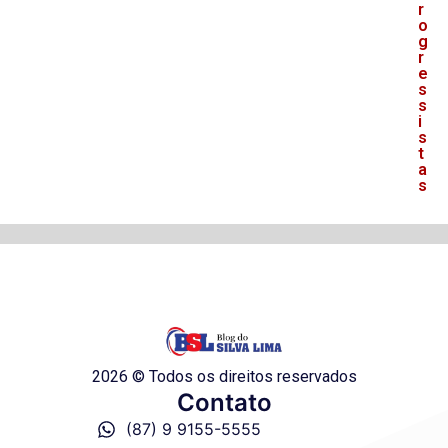
r
o
g
r
e
s
s
i
s
t
a
s
2026 © Todos os direitos reservados
Contato
(87) 9 9155-5555