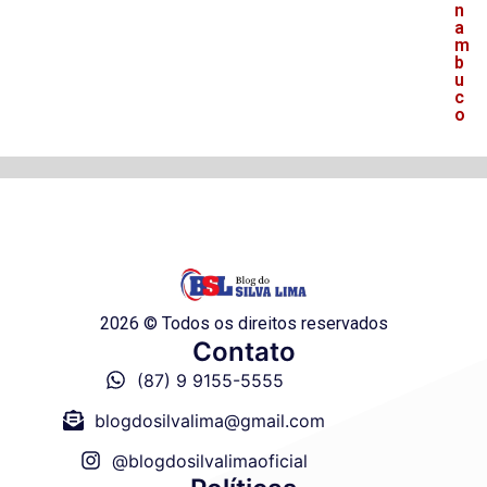
n
a
m
b
u
c
o
2026 © Todos os direitos reservados
Contato
(87) 9 9155-5555
blogdosilvalima@gmail.com
@blogdosilvalimaoficial