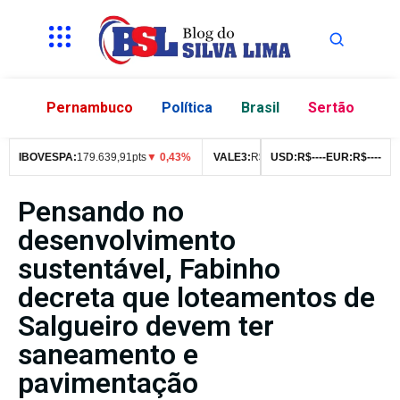
Pernambuco
Política
Brasil
Sertão
IBOVESPA:
179.639,91pts
▼ 0,43%
VALE3:
R$
76,99
USD:
▼ 2,49%
R$
--
--
EUR:
ITUB4:
R$
--
--
R$
4
Pensando no
desenvolvimento
sustentável, Fabinho
decreta que loteamentos de
Salgueiro devem ter
saneamento e
pavimentação