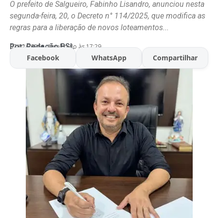
O prefeito de Salgueiro, Fabinho Lisandro, anunciou nesta
segunda-feira, 20, o Decreto n° 114/2025, que modifica as
regras para a liberação de novos loteamentos...
Por:
Redação BSL
07/02/2026
Atualizado às 17:29
Facebook
WhatsApp
Compartilhar