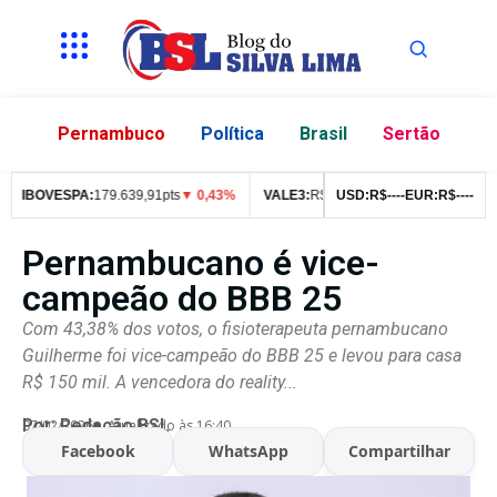
Pernambuco
Política
Brasil
Sertão
IBOVESPA:
179.639,91pts
▼ 0,43%
VALE3:
R$
76,99
USD:
▼ 2,49%
R$
--
--
EUR:
ITUB4:
R$
--
--
R$
4
Pernambucano é vice-
campeão do BBB 25
Com 43,38% dos votos, o fisioterapeuta pernambucano
Guilherme foi vice-campeão do BBB 25 e levou para casa
R$ 150 mil. A vencedora do reality...
Por:
Redação BSL
07/02/2026
Atualizado às 16:40
Facebook
WhatsApp
Compartilhar