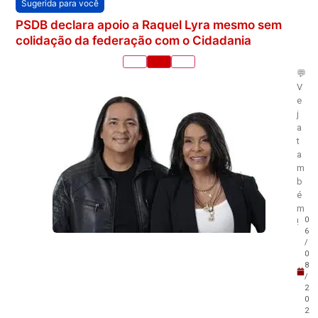
Sugerida para você
PSDB declara apoio a Raquel Lyra mesmo sem
colidação da federação com o Cidadania
💬
V
e
j
a
t
a
m
b
é
m
0
!
6
/
0
8
/
2
0
2