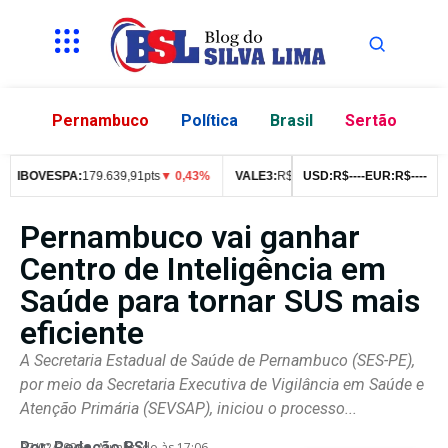
Pernambuco
Política
Brasil
Sertão
IBOVESPA:
179.639,91pts
▼ 0,43%
VALE3:
R$
76,99
USD:
▼ 2,49%
R$
--
--
EUR:
ITUB4:
R$
--
R$
--
42
Pernambuco vai ganhar
Centro de Inteligência em
Saúde para tornar SUS mais
eficiente
A Secretaria Estadual de Saúde de Pernambuco (SES-PE),
por meio da Secretaria Executiva de Vigilância em Saúde e
Atenção Primária (SEVSAP), iniciou o processo...
Por:
Redação BSL
07/02/2026
Atualizado às 17:06