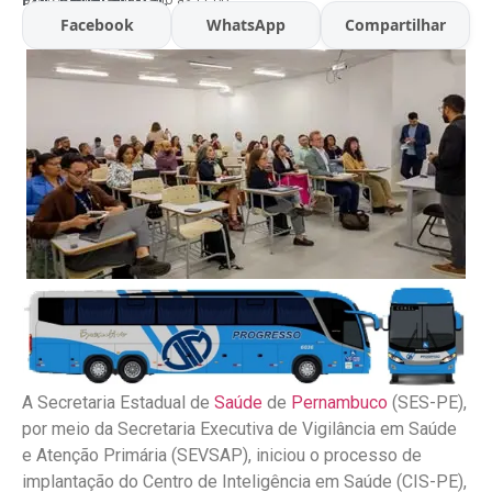
Facebook
WhatsApp
Compartilhar
A Secretaria Estadual de
Saúde
de
Pernambuco
(SES-PE),
por meio da Secretaria Executiva de Vigilância em Saúde
e Atenção Primária (SEVSAP), iniciou o processo de
implantação do Centro de Inteligência em Saúde (CIS-PE),