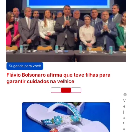
Sugerida para você
Flávio Bolsonaro afirma que teve filhas para
garantir cuidados na velhice
💬
V
e
j
a
t
a