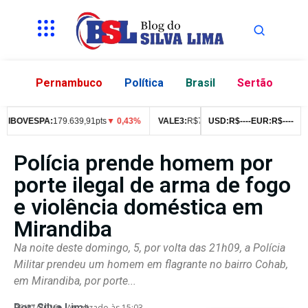
Pernambuco
Política
Brasil
Sertão
IBOVESPA:
179.639,91pts
▼ 0,43%
VALE3:
R$
76,99
▼ 2,49%
USD:
R$
--
--
EUR:
ITUB4:
R$
--
R$
--
42
Polícia prende homem por
porte ilegal de arma de fogo
e violência doméstica em
Mirandiba
Na noite deste domingo, 5, por volta das 21h09, a Polícia
Militar prendeu um homem em flagrante no bairro Cohab,
em Mirandiba, por porte...
Por:
Silva Lima
06/07/2026
Atualizado às 15:03