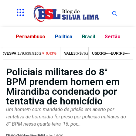
Pernambuco
Política
Brasil
Sertão
ESPA:
179.639,91pts
▼ 0,43%
VALE3:
R$
76,99
▼ 2,49%
USD:
R$
--
ITUB4:
--
EUR:
R$
R$
42,05
--
--
▼
Policiais militares do 8°
BPM prendem homem em
Mirandiba condenado por
tentativa de homicídio
Um homem com mandado de prisão em aberto por
tentativa de homicídio foi preso por policiais militares do
8° BPM nessa quarta-feira, 16, por...
Por:
Redação BSL
07/02/2026
Atualizado às 16:39