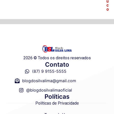
u
c
o
2026 © Todos os direitos reservados
Contato
(87) 9 9155-5555
blogdosilvalima@gmail.com
@blogdosilvalimaoficial
Políticas
Políticas de Privacidade