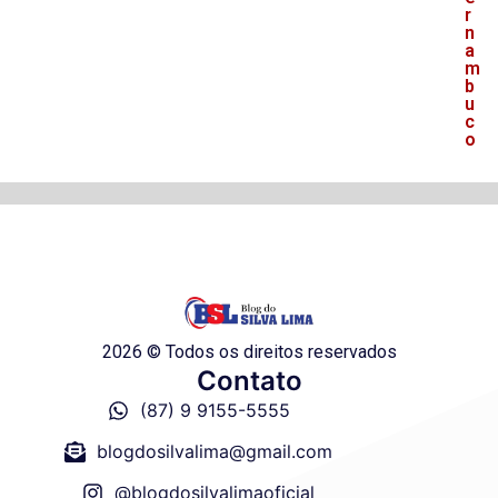
r
n
a
m
b
u
c
o
2026 © Todos os direitos reservados
Contato
(87) 9 9155-5555
blogdosilvalima@gmail.com
@blogdosilvalimaoficial