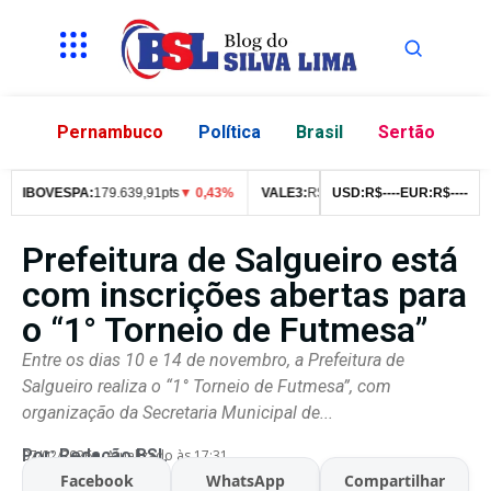
Pernambuco
Política
Brasil
Sertão
IBOVESPA:
179.639,91pts
▼ 0,43%
VALE3:
R$
76,99
USD:
▼ 2,49%
R$
--
--
EUR:
ITUB4:
R$
--
--
R$
4
Prefeitura de Salgueiro está
com inscrições abertas para
o “1° Torneio de Futmesa”
Entre os dias 10 e 14 de novembro, a Prefeitura de
Salgueiro realiza o “1° Torneio de Futmesa”, com
organização da Secretaria Municipal de...
Por:
Redação BSL
07/02/2026
Atualizado às 17:31
Facebook
WhatsApp
Compartilhar