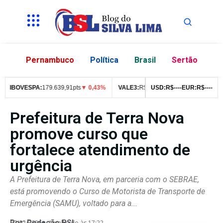
Pernambuco
Política
Brasil
Sertão
IBOVESPA:
179.639,91pts
▼ 0,43%
VALE3:
R$
76,99
USD:
▼ 2,49%
R$
--
--
EUR:
ITUB4:
R$
--
--
R$
4
Prefeitura de Terra Nova
promove curso que
fortalece atendimento de
urgência
A Prefeitura de Terra Nova, em parceria com o SEBRAE,
está promovendo o Curso de Motorista de Transporte de
Emergência (SAMU), voltado para a...
Por:
Redação BSL
07/02/2026
Atualizado às 17:22