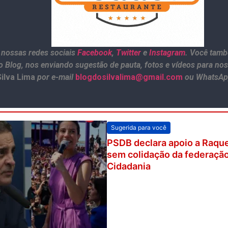
 nossas redes sociais
Facebook
,
Twitter
e
Instagram
. Você tamb
o Blog, nos enviando sugestão de pauta, fotos e vídeos para no
Silva Lima
por e-mail
blogdosilvalima@gmail.com
ou WhatsAp
Sugerida para você
PSDB declara apoio a Raqu
sem colidação da federaçã
Cidadania