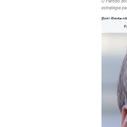
O Partido do
estratégia pa
Por:
Redaçã
07/02/2026
At
F