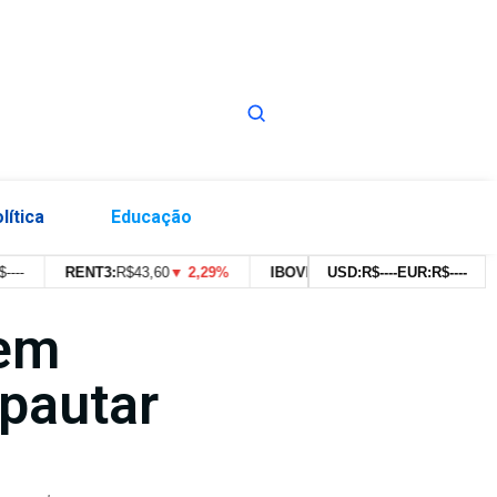
lítica
Educação
RENT3:
R$
43,60
▼ 2,29%
IBOVESPA:
179.639,91pts
USD:
R$
--
--
EUR:
▼ 0,43%
R$
--
--
 em
 pautar