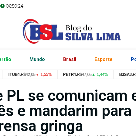
06:50:25
ertão
Mundo
Brasil
Esporte
Po
ITUB4:
R$
42,05
▼ 1,55%
PETR4:
R$
47,05
▲ 1,44%
B3SA3:
R$
--
--
e PL se comunicam
lês e mandarim para
rensa gringa