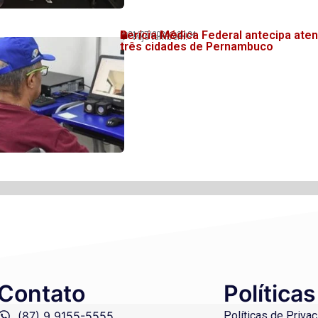
Perícia Médica Federal antecipa at
31/07/2026
20:34
💬 Veja também!
três cidades de Pernambuco
Contato
Políticas
(87) 9 9155-5555
Políticas de Priva