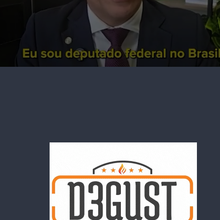
mento de Bolsonaro
 do julgamento de Bolsonaro e aliados começou nessa semana. E
 na trama golpista. Além de tentativa de golpe de Estado, eles
criminosa armada, tentativa de abolição violenta do Estado Demo
cado pela violência e grave ameaça contra o patrimônio da União.
ompanha o julgamento de sua casa, junto aos quatro filhos, com
uardo Bolsonaro (PL-SP), que vive nos Estados Unidos. De ac
ex-presidente, ele optou por não ir ao Tribunal acompanhar o pr
ndações dos médicos e da defesa.
pole