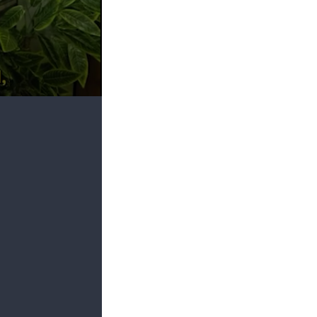
les são julgados por
 são acusados de
crático de Direito,
 exceção do
ordo com pessoas
óprio julgamento