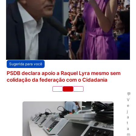
Sugerida para você
PSDB declara apoio a Raquel Lyra mesmo sem
colidação da federação com o Cidadania
💬
V
e
j
a
t
a
m