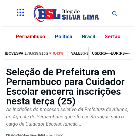
Pernambuco
Política
Brasil
Sertão
IBOVESPA:
179.639,91pts
▼ 0,43%
VALE3:
R$
76,99
▼ 2,49%
USD:
R$
--
--
EUR:
ITUB4:
R$
--
R$
--
42
Seleção de Prefeitura em
Pernambuco para Cuidador
Escolar encerra inscrições
nesta terça (25)
As incrições do processo seletivo da Prefeitura de Altinho,
no Agreste de Pernambuco que oferece 35 vagas para o
cargo de Cuidador Escolar, função...
Por:
Redação BSL
07/02/2026
Atualizado às 19:00