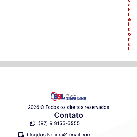
a
E
l
e
i
t
o
r
a
l
2026 © Todos os direitos reservados
Contato
(87) 9 9155-5555
blogdosilvalima@gmail.com