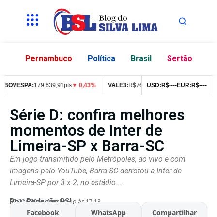
Pernambuco
Política
Brasil
Sertão
OVESPA:
179.639,91pts
▼ 0,43%
VALE3:
R$
76,99
▼ 2,49%
USD:
R$
--
--
EUR:
ITUB4:
R$
R$
--
--
42,0
Série D: confira melhores
momentos de Inter de
Limeira-SP x Barra-SC
Em jogo transmitido pelo Metrópoles, ao vivo e com
imagens pelo YouTube, Barra-SC derrotou a Inter de
Limeira-SP por 3 x 2, no estádio...
Por:
Redação BSL
07/02/2026
Atualizado às 17:18
Facebook
WhatsApp
Compartilhar