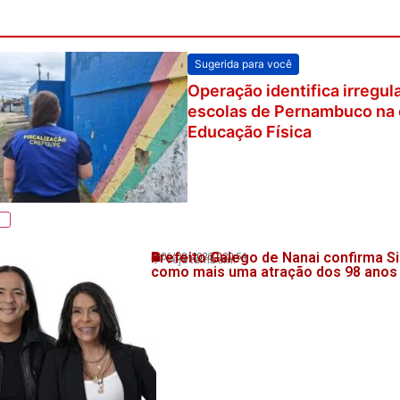
Sugerida para você
Operação identifica irregu
escolas de Pernambuco na 
Educação Física
Prefeito Galego de Nanai confirma Si
06/08/2026
20:54
💬 Veja também!
como mais uma atração dos 98 anos