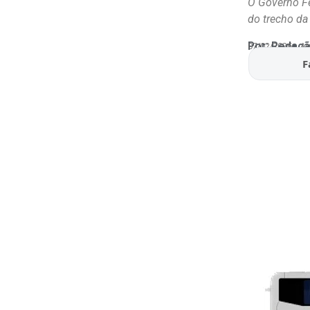
O Governo Fed
do trecho da 
Por:
Redaçã
07/02/2026
At
F