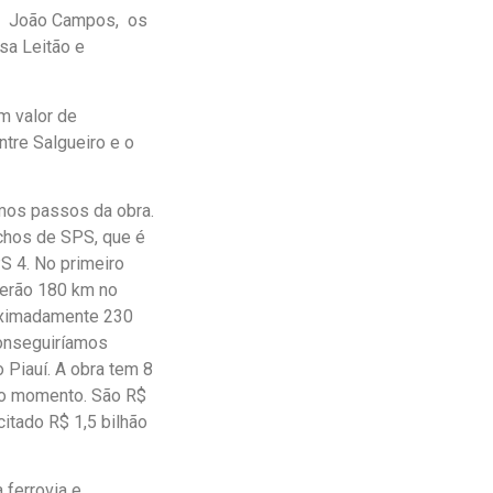
e, João Campos, os
sa Leitão e
m valor de
ntre Salgueiro e o
mos passos da obra.
chos de SPS, que é
S 4. No primeiro
Serão 180 km no
roximadamente 230
Conseguiríamos
o Piauí. A obra tem 8
 no momento. São R$
itado R$ 1,5 bilhão
 ferrovia e