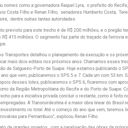
iu nomes como a governadora Raquel Lyra, o prefeito do Recif
lvio Costa Filho e Renan Filho, senadores Humberto Costa, Tere
ire, dentre outras tantas autoridades.
to previsto para este trecho é de R$ 200 milhões, e o pregão te
e R$ 415 milhões. O segmento faz parte do traçado da ferrovia e
pe.
os Transportes detalhou o planejamento da execução e os próxi
icar mais dois editais nos próximos anos. Chamamos esses tre
ão de Salgueiro-Porto de Suape. Hoje estamos publicando o SP
 ano que vem, publicaremos o SPS 5 e 7. Cada um com 53 km. 
depois desses lotes, publicaremos o SPS 6, ficaremos com ap
imo da Região Metropolitana do Recife e do Porto de Suape. 
echo para a iniciativa privada concluir o restante, como é feito n
empregadas. A Transnordestina é a maior obra linear do Brasil
 investimento no total. Até o começo do ano que vem, teremos lic
roviárias para Pernambuco”, explicou Renan Filho.
ato de grandes projetos, com a paralisação das obras da própria