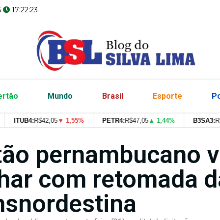
6
17:22:24
ertão
Mundo
Brasil
Esporte
Po
ITUB4:
R$
42,05
▼ 1,55%
PETR4:
R$
47,05
▲ 1,44%
B3SA3:
R$
--
--
tão pernambucano v
har com retomada d
nsnordestina