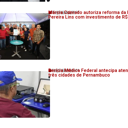
Márcia Conrado autoriza reforma da
31/07/2026
20:58
💬 Veja também!
Pereira Lins com investimento de R$
Perícia Médica Federal antecipa at
31/07/2026
20:34
💬 Veja também!
três cidades de Pernambuco