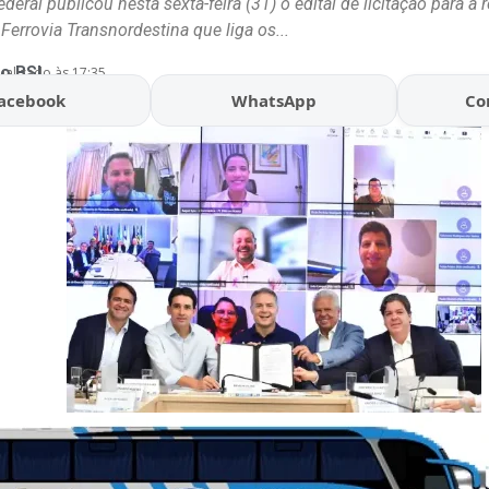
eral publicou nesta sexta-feira (31) o edital de licitação para a
Ferrovia Transnordestina que liga os...
o BSL
ualizado às 17:35
acebook
WhatsApp
Co