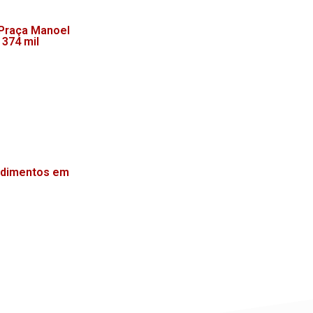
 Praça Manoel
 374 mil
endimentos em