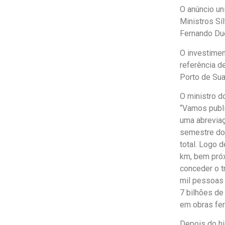
O anúncio un
Ministros Sí
Fernando Due
O investimen
referência d
Porto de Sua
O ministro d
“Vamos publ
uma abreviaç
semestre do
total. Logo 
km, bem próx
conceder o tr
mil pessoas 
7 bilhões de
em obras fer
Depois do hi