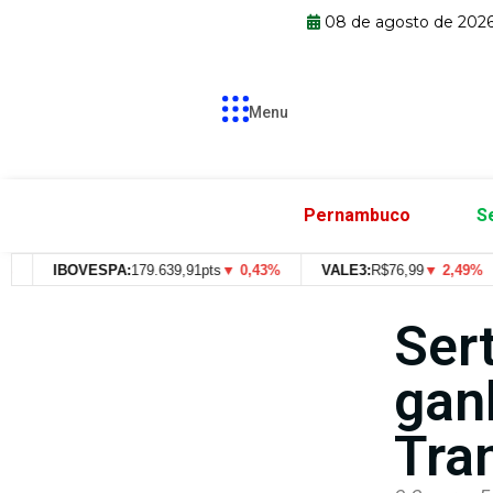
08 de agosto de 202
Menu
Pernambuco
S
IBOVESPA:
179.639,91pts
▼ 0,43%
VALE3:
R$
76,99
▼ 2,49%
Ser
gan
Tra