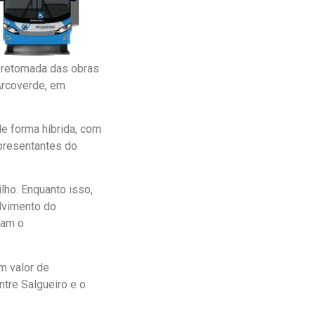
 a retomada das obras
Arcoverde, em
de forma híbrida, com
epresentantes do
ilho. Enquanto isso,
lvimento do
vam o
m valor de
ntre Salgueiro e o