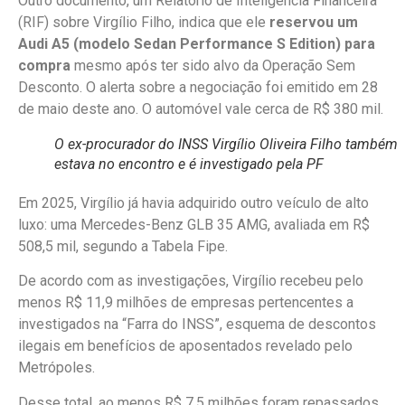
Outro documento, um Relatório de Inteligência Financeira
(RIF) sobre Virgílio Filho, indica que ele
reservou um
Audi A5 (modelo Sedan Performance S Edition) para
compra
mesmo após ter sido alvo da Operação Sem
Desconto. O alerta sobre a negociação foi emitido em 28
de maio deste ano. O automóvel vale cerca de R$ 380 mil.
O ex-procurador do INSS Virgílio Oliveira Filho também
estava no encontro e é investigado pela PF
Em 2025, Virgílio já havia adquirido outro veículo de alto
luxo: uma Mercedes-Benz GLB 35 AMG, avaliada em R$
508,5 mil, segundo a Tabela Fipe.
De acordo com as investigações, Virgílio recebeu pelo
menos R$ 11,9 milhões de empresas pertencentes a
investigados na “Farra do INSS”, esquema de descontos
ilegais em benefícios de aposentados revelado pelo
Metrópoles.
Desse total, ao menos R$ 7,5 milhões foram repassados