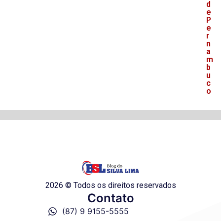
d
e
P
e
r
n
a
m
b
u
c
o
2026 © Todos os direitos reservados
Contato
(87) 9 9155-5555