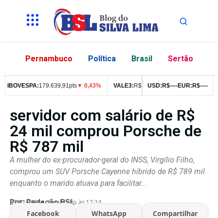
Pernambuco
Política
Brasil
Sertão
BOVESPA:
179.639,91pts
▼ 0,43%
VALE3:
R$
76,99
▼ 2,49%
USD:
R$
--
--
EUR:
ITUB4:
R$
--
R$
--
42,
servidor com salário de R$
24 mil comprou Porsche de
R$ 787 mil
A mulher do ex-procurador-geral do INSS, Virgílio Filho,
comprou um SUV Porsche Cayenne híbrido de R$ 789 mil
enquanto o marido atuava para facilitar...
Por:
Redação BSL
07/02/2026
Atualizado às 17:24
Facebook
WhatsApp
Compartilhar