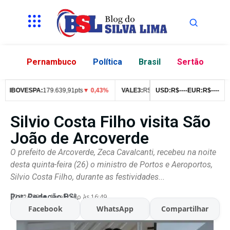
Pernambuco
Política
Brasil
Sertão
IBOVESPA:
179.639,91pts
▼ 0,43%
VALE3:
R$
76,99
USD:
▼ 2,49%
R$
--
--
EUR:
ITUB4:
R$
--
--
R$
4
Silvio Costa Filho visita São
João de Arcoverde
O prefeito de Arcoverde, Zeca Cavalcanti, recebeu na noite
desta quinta-feira (26) o ministro de Portos e Aeroportos,
Silvio Costa Filho, durante as festividades...
Por:
Redação BSL
07/02/2026
Atualizado às 16:49
Facebook
WhatsApp
Compartilhar