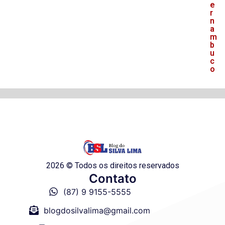
e
r
n
a
m
b
u
c
o
2026 © Todos os direitos reservados
Contato
(87) 9 9155-5555
blogdosilvalima@gmail.com