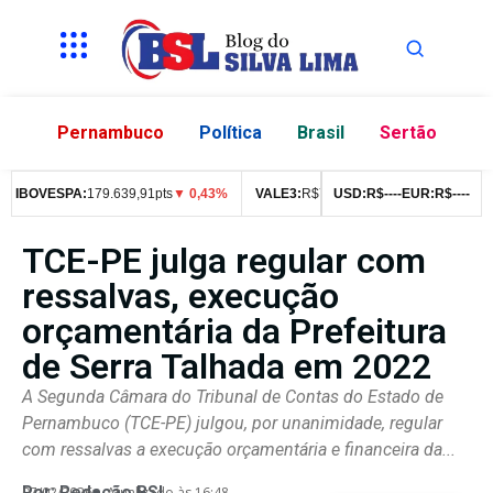
Pernambuco
Política
Brasil
Sertão
IBOVESPA:
179.639,91pts
▼ 0,43%
VALE3:
R$
76,99
USD:
▼ 2,49%
R$
--
--
EUR:
ITUB4:
R$
--
R$
--
42
TCE-PE julga regular com
ressalvas, execução
orçamentária da Prefeitura
de Serra Talhada em 2022
A Segunda Câmara do Tribunal de Contas do Estado de
Pernambuco (TCE-PE) julgou, por unanimidade, regular
com ressalvas a execução orçamentária e financeira da...
Por:
Redação BSL
07/02/2026
Atualizado às 16:48