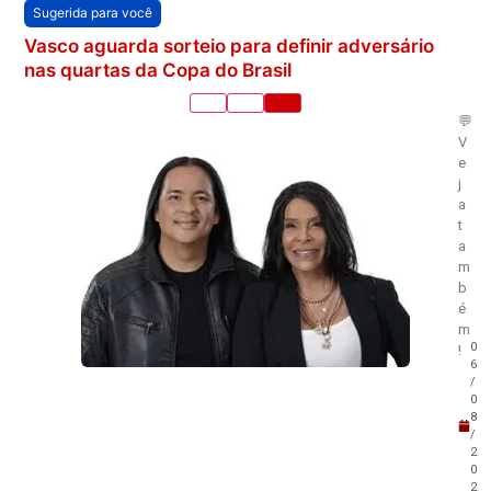
Sugerida para você
Vasco aguarda sorteio para definir adversário
nas quartas da Copa do Brasil
💬
V
e
j
a
t
a
m
b
é
m
0
!
6
/
0
8
/
2
0
2