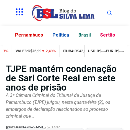
Pernambuco
Política
Brasil
Sertão
%
VALE3:
R$
76,99
▼ 2,49%
ITUB4:
R$
42,05
▼ 1,55%
USD:
R$
--
PETR4:
--
EUR:
R$
R$
--
47,05
--
TJPE mantém condenação
de Sari Corte Real em sete
anos de prisão
A 3ª Câmara Criminal do Tribunal de Justiça de
Pernambuco (TJPE) julgou, nesta quarta-feira (2), os
embargos de declaração relacionados ao processo
criminal que...
Por:
Redação BSL
07/02/2026
Atualizado às 16:50