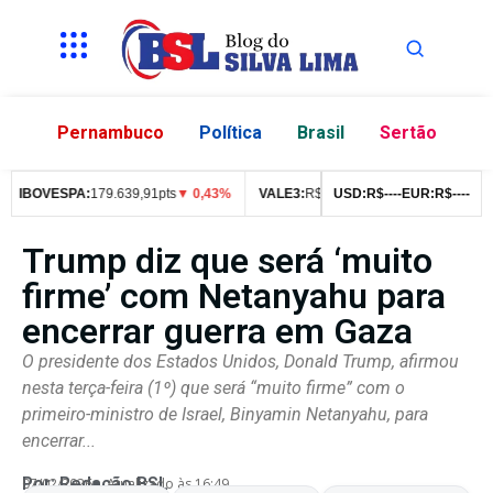
Pernambuco
Política
Brasil
Sertão
IBOVESPA:
179.639,91pts
▼ 0,43%
VALE3:
R$
76,99
USD:
▼ 2,49%
R$
--
--
EUR:
ITUB4:
R$
--
--
R$
42
Trump diz que será ‘muito
firme’ com Netanyahu para
encerrar guerra em Gaza
O presidente dos Estados Unidos, Donald Trump, afirmou
nesta terça-feira (1º) que será “muito firme” com o
primeiro-ministro de Israel, Binyamin Netanyahu, para
encerrar...
Por:
Redação BSL
07/02/2026
Atualizado às 16:49