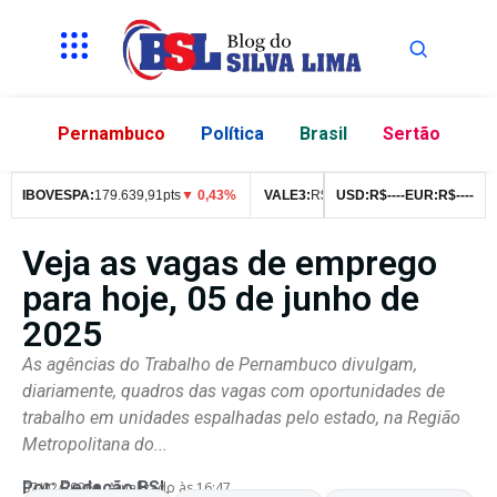
Pernambuco
Política
Brasil
Sertão
IBOVESPA:
179.639,91pts
▼ 0,43%
VALE3:
R$
76,99
USD:
▼ 2,49%
R$
--
--
EUR:
ITUB4:
R$
--
--
R$
4
Veja as vagas de emprego
para hoje, 05 de junho de
2025
As agências do Trabalho de Pernambuco divulgam,
diariamente, quadros das vagas com oportunidades de
trabalho em unidades espalhadas pelo estado, na Região
Metropolitana do...
Por:
Redação BSL
07/02/2026
Atualizado às 16:47