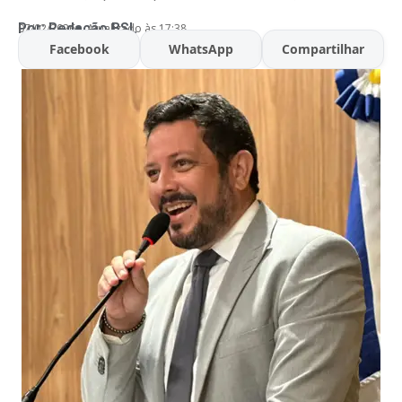
Por:
Redação BSL
07/02/2026
Atualizado às 17:38
Facebook
WhatsApp
Compartilhar