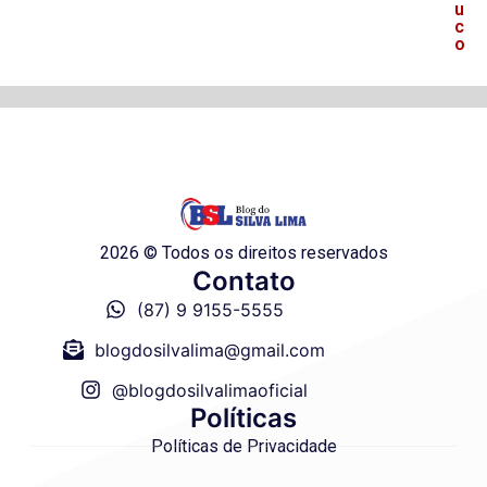
u
c
o
2026 © Todos os direitos reservados
Contato
(87) 9 9155-5555
blogdosilvalima@gmail.com
@blogdosilvalimaoficial
Políticas
Políticas de Privacidade