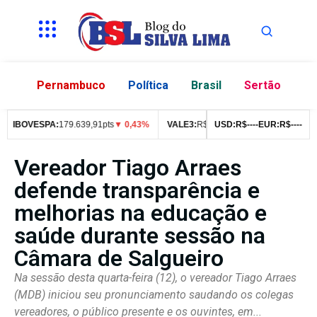
Pernambuco
Política
Brasil
Sertão
IBOVESPA:
179.639,91pts
▼ 0,43%
VALE3:
R$
76,99
USD:
▼ 2,49%
R$
--
--
EUR:
ITUB4:
R$
--
R$
--
42
Vereador Tiago Arraes
defende transparência e
melhorias na educação e
saúde durante sessão na
Câmara de Salgueiro
Na sessão desta quarta-feira (12), o vereador Tiago Arraes
(MDB) iniciou seu pronunciamento saudando os colegas
vereadores, o público presente e os ouvintes, em...