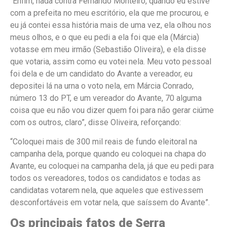
“Enfim, nada contra Fernando Monteiro, quando eu estive
com a prefeita no meu escritório, ela que me procurou, e
eu já contei essa história mais de uma vez, ela olhou nos
meus olhos, e o que eu pedi a ela foi que ela (Márcia)
votasse em meu irmão (Sebastião Oliveira), e ela disse
que votaria, assim como eu votei nela. Meu voto pessoal
foi dela e de um candidato do Avante a vereador, eu
depositei lá na urna o voto nela, em Márcia Conrado,
número 13 do PT, e um vereador do Avante, 70 alguma
coisa que eu não vou dizer quem foi para não gerar ciúme
com os outros, claro”, disse Oliveira, reforçando:
“Coloquei mais de 300 mil reais de fundo eleitoral na
campanha dela, porque quando eu coloquei na chapa do
Avante, eu coloquei na campanha dela, já que eu pedi para
todos os vereadores, todos os candidatos e todas as
candidatas votarem nela, que aqueles que estivessem
desconfortáveis em votar nela, que saíssem do Avante”.
Os principais fatos de Serra