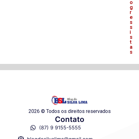
o
g
r
e
s
s
i
s
t
a
s
2026 © Todos os direitos reservados
Contato
(87) 9 9155-5555