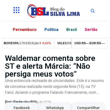
Pernambuco
Política
Brasil
Sertão
IBOVESPA:
179.639,91pts
▼ 0,43%
VALE3:
R$
76,99
▼ 2,49%
USD:
R$
--
--
EUR:
ITUB4:
R$
--
R$
--
42
Waldemar comenta sobre
ST e alerta Márcia: “Não
persiga meus votos”
Uma entrevista recheada de sinceridades. Este é o resumo
da conversa realizada nesta segunda-feira (15), na TV
Farol, durante o programa Falando Francamente, com...
Por:
Redação BSL
07/02/2026
Atualizado às 17:16
Facebook
WhatsApp
Compartilhar