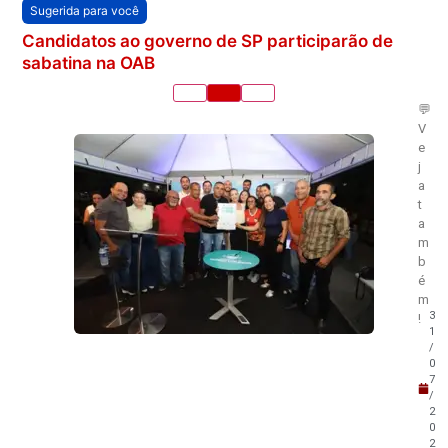
Sugerida para você
Candidatos ao governo de SP participarão de
sabatina na OAB
💬
V
e
j
a
t
a
m
b
é
m
3
!
1
/
0
7
/
2
0
2