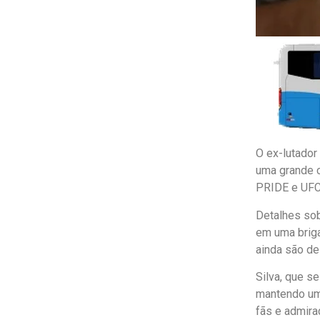
O ex-lutador
uma grande c
PRIDE e UFC,
Detalhes sob
em uma briga
ainda são d
Silva, que s
mantendo uma
fãs e admira