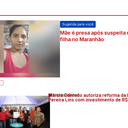
Sugerida para você
Mãe é presa após suspeita 
filha no Maranhão
Márcia Conrado autoriza reforma da
31/07/2026
20:58
💬 Veja também!
Pereira Lins com investimento de R$