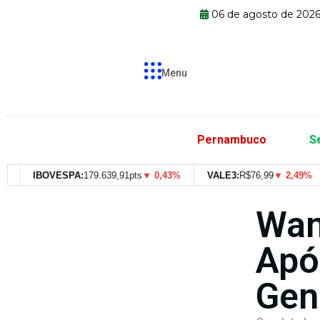
06 de agosto de 202
Menu
Pernambuco
S
IBOVESPA:
179.639,91pts
▼ 0,43%
VALE3:
R$
76,99
▼ 2,49%
Wan
Apó
Gen