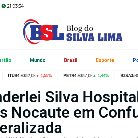
6
21:03:55
ertão
Mundo
Brasil
Esporte
Po
ITUB4:
R$
42,05
▼ 1,55%
PETR4:
R$
47,05
▲ 1,44%
B3SA3:
R$
--
--
derlei Silva Hospita
s Nocaute em Conf
eralizada