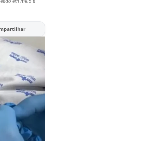
uteado em meio a
mpartilhar