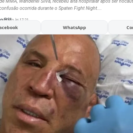
 de MMA, Wanderlei Silva, recebeu alta hospitalar após ser noca
onfusão ocorrida durante o Spaten Fight Night....
o BSL
ualizado às 17:21
acebook
WhatsApp
Co