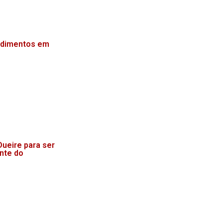
endimentos em
ueire para ser
onte do