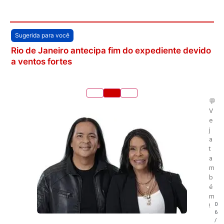
Sugerida para você
Rio de Janeiro antecipa fim do expediente devido
a ventos fortes
💬
V
e
j
a
t
a
m
b
é
m
0
!
6
/