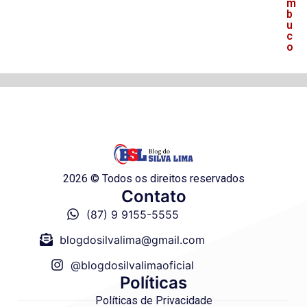
m
b
u
c
o
2026 © Todos os direitos reservados
Contato
(87) 9 9155-5555
blogdosilvalima@gmail.com
@blogdosilvalimaoficial
Políticas
Políticas de Privacidade