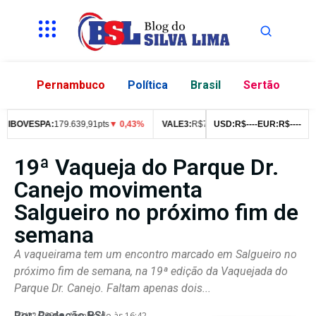
Pernambuco
Política
Brasil
Sertão
IBOVESPA:
179.639,91pts
▼ 0,43%
VALE3:
R$
76,99
▼ 2,49%
USD:
R$
--
--
EUR:
ITUB4:
R$
--
R$
--
42
19ª Vaqueja do Parque Dr.
Canejo movimenta
Salgueiro no próximo fim de
semana
A vaqueirama tem um encontro marcado em Salgueiro no
próximo fim de semana, na 19ª edição da Vaquejada do
Parque Dr. Canejo. Faltam apenas dois...
Por:
Redação BSL
07/02/2026
Atualizado às 16:42