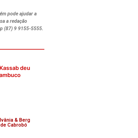
ém pode ajudar a
ssa a redação
p (87) 9 9155-5555.
 Kassab deu
rnambuco
lvânia & Berg
 de Cabrobó