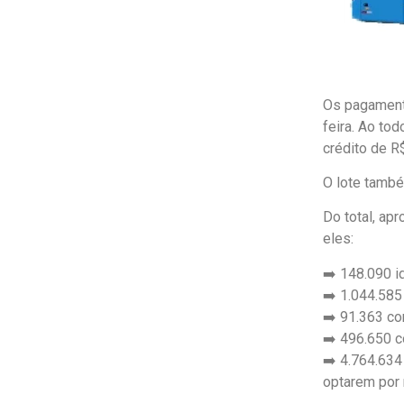
Os pagament
feira. Ao to
crédito de R
O lote também
Do total, ap
eles:
➡️ 148.090 
➡️ 1.044.585
➡️ 91.363 co
➡️ 496.650 c
➡️ 4.764.634
optarem por r