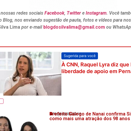
 nossas redes sociais
Facebook
,
Twitter
e
Instagram
. Você tamb
o Blog, nos enviando sugestão de pauta, fotos e vídeos para no
Silva Lima
por e-mail
blogdosilvalima@gmail.com
ou WhatsAp
Sugerida para você
À CNN, Raquel Lyra diz que
liberdade de apoio em Pe
Prefeito Galego de Nanai confirma Si
06/08/2026
20:54
💬 Veja também!
como mais uma atração dos 98 anos