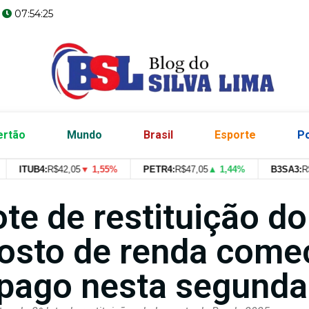
07:54:26
ertão
Mundo
Brasil
Esporte
Po
ITUB4:
R$
42,05
▼ 1,55%
PETR4:
R$
47,05
▲ 1,44%
B3SA3:
R$
--
--
ote de restituição do
osto de renda come
 pago nesta segunda