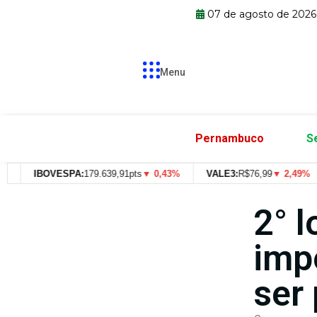
07 de agosto de 2026
Menu
Pernambuco
S
IBOVESPA:
179.639,91pts
▼ 0,43%
VALE3:
R$
76,99
▼ 2,49%
2° l
imp
ser