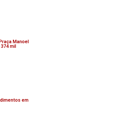
 Praça Manoel
 374 mil
endimentos em