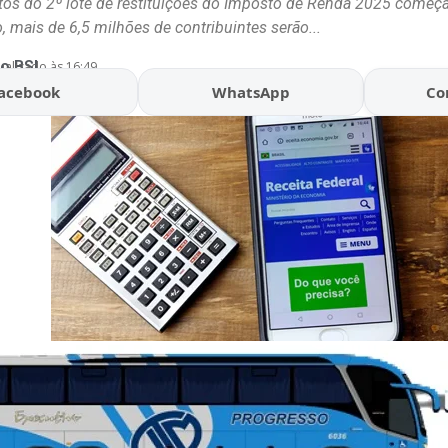
os do 2º lote de restituições do Imposto de Renda 2025 começ
o, mais de 6,5 milhões de contribuintes serão...
o BSL
ualizado às 16:49
acebook
WhatsApp
Co