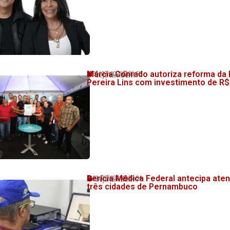
Márcia Conrado autoriza reforma da
31/07/2026
20:58
💬 Veja também!
Pereira Lins com investimento de R$
Perícia Médica Federal antecipa at
31/07/2026
20:34
💬 Veja também!
três cidades de Pernambuco