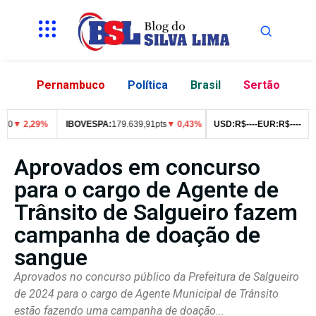
Pernambuco
Política
Brasil
Sertão
▼ 2,29%
IBOVESPA:
179.639,91pts
▼ 0,43%
VALE3:
USD:
R$
R$
76,99
--
--
EUR:
▼ 2,49%
R$
--
--
Aprovados em concurso
para o cargo de Agente de
Trânsito de Salgueiro fazem
campanha de doação de
sangue
Aprovados no concurso público da Prefeitura de Salgueiro
de 2024 para o cargo de Agente Municipal de Trânsito
estão fazendo uma campanha de doação...