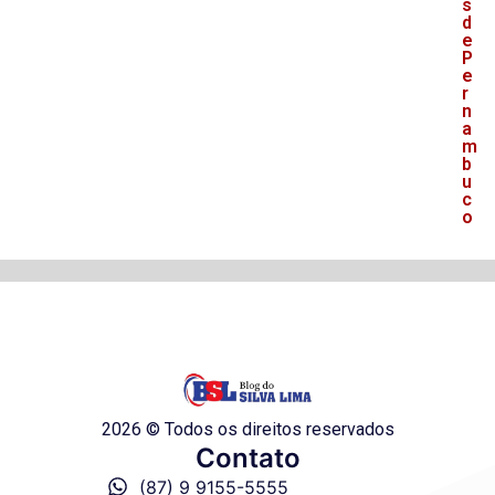
s
d
e
P
e
r
n
a
m
b
u
c
o
2026 © Todos os direitos reservados
Contato
(87) 9 9155-5555