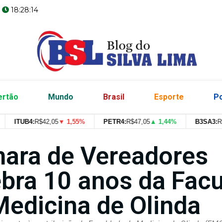
6
18:28:15
ertão
Mundo
Brasil
Esporte
Po
ITUB4:
R$
42,05
▼ 1,55%
PETR4:
R$
47,05
▲ 1,44%
B3SA3:
R$
--
--
ara de Vereadores
ebra 10 anos da Fac
Medicina de Olinda