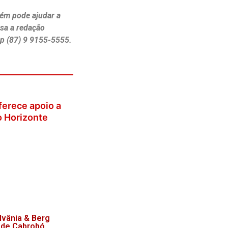
ém pode ajudar a
ssa a redação
p (87) 9 9155-5555.
 definidas para
eições de
lvânia & Berg
 de Cabrobó