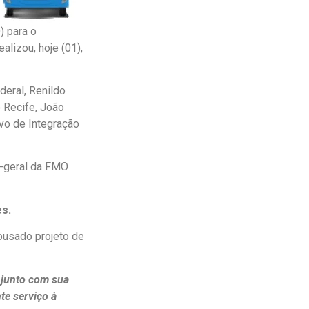
) para o
lizou, hoje (01),
deral, Renildo
 Recife, João
ivo de Integração
r-geral da FMO
es.
ousado projeto de
 junto com sua
te serviço à