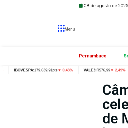
08 de agosto de 202
Menu
Pernambuco
S
IBOVESPA:
179.639,91pts
▼ 0,43%
VALE3:
R$
76,99
▼ 2,49%
Câm
cel
de 