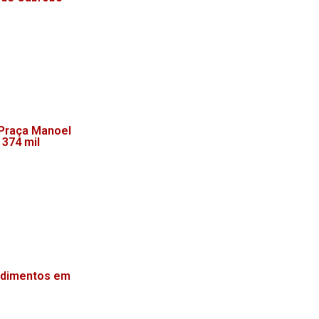
 Praça Manoel
 374 mil
endimentos em