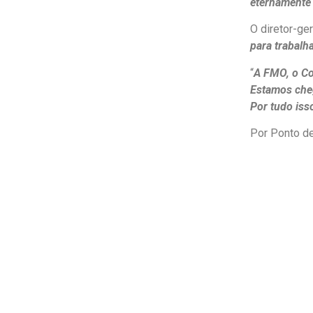
eternamente 
O diretor-ge
para trabalh
“
A FMO, o Co
Estamos cheg
Por tudo iss
Por Ponto de