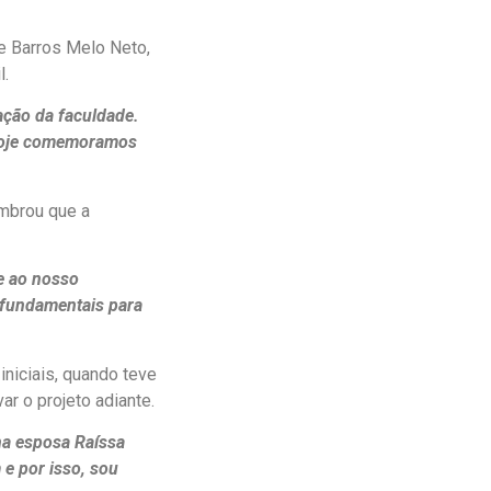
de Barros Melo Neto,
l.
ação da faculdade.
 hoje comemoramos
mbrou que a
e ao nosso
 fundamentais para
iniciais, quando teve
ar o projeto adiante.
ha esposa Raíssa
e por isso, sou