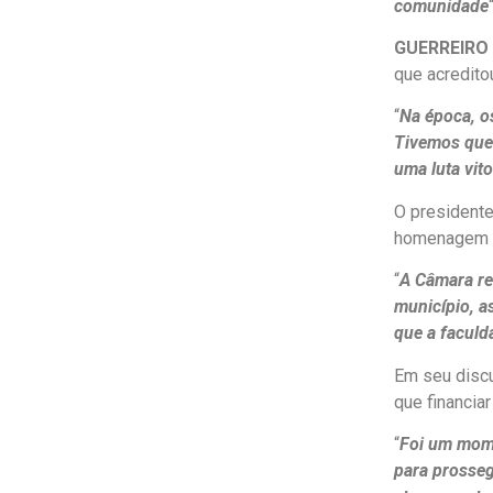
comunidade
GUERREIRO
que acredito
“
Na época, o
Tivemos que 
uma luta vit
O presidente
homenagem f
“
A Câmara re
município, a
que a faculd
Em seu discu
que financiar
“
Foi um mome
para prosseg