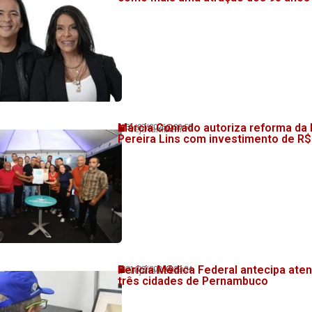
Márcia Conrado autoriza reforma da
31/07/2026
20:58
💬 Veja também!
Pereira Lins com investimento de R$
Perícia Médica Federal antecipa at
31/07/2026
20:34
💬 Veja também!
três cidades de Pernambuco