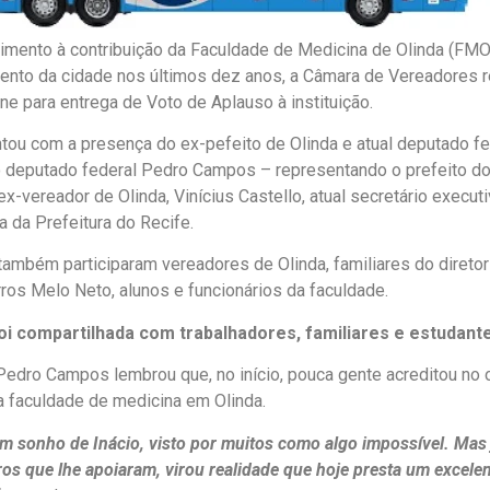
mento à contribuição da Faculdade de Medicina de Olinda (FMO
nto da cidade nos últimos dez anos, a Câmara de Vereadores rea
e para entrega de Voto de Aplauso à instituição.
tou com a presença do ex-pefeito de Olinda e atual deputado fe
o deputado federal Pedro Campos – representando o prefeito do
x-vereador de Olinda, Vinícius Castello, atual secretário execut
a da Prefeitura do Recife.
também participaram vereadores de Olinda, familiares do direto
rros Melo Neto, alunos e funcionários da faculdade.
oi compartilhada com trabalhadores, familiares e estudant
edro Campos lembrou que, no início, pouca gente acreditou no 
a faculdade de medicina em Olinda.
m sonho de Inácio, visto por muitos como algo impossível. Mas
tros que lhe apoiaram, virou realidade que hoje presta um excelen