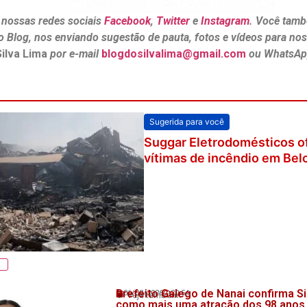
 nossas redes sociais
Facebook
,
Twitter
e
Instagram
. Você tamb
o Blog, nos enviando sugestão de pauta, fotos e vídeos para no
Silva Lima
por e-mail
blogdosilvalima@gmail.com
ou WhatsAp
Sugerida para você
Lula e Alckmin têm imagens
as urnas eletrônicas nas el
outubro
Prefeito Galego de Nanai confirma Si
06/08/2026
20:54
💬 Veja também!
como mais uma atração dos 98 anos