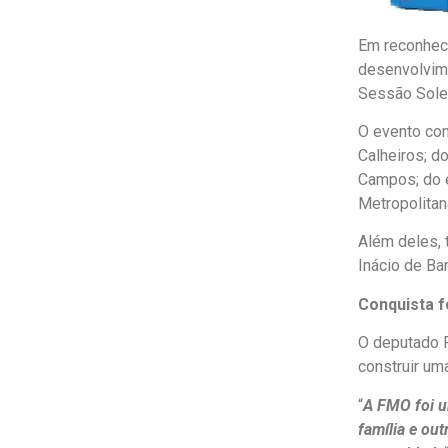
Em reconheci
desenvolvime
Sessão Solen
O evento con
Calheiros; d
Campos; do e
Metropolitan
Além deles, 
Inácio de Ba
Conquista f
O deputado P
construir um
“
A FMO foi u
família e ou