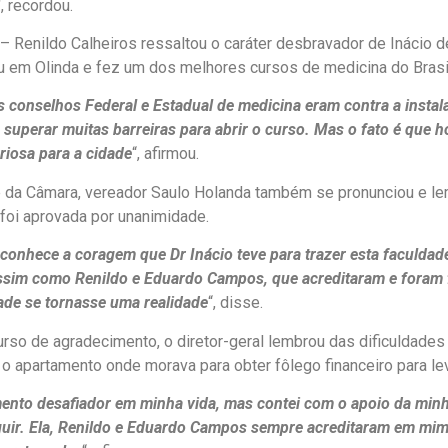
“, recordou.
– Renildo Calheiros ressaltou o caráter desbravador de Inácio 
u em Olinda e fez um dos melhores cursos de medicina do Brasi
s conselhos Federal e Estadual de medicina eram contra a instal
superar muitas barreiras para abrir o curso. Mas o fato é que
oriosa para a cidade
“, afirmou.
 da Câmara, vereador Saulo Holanda também se pronunciou e le
oi aprovada por unanimidade.
conhece a coragem que Dr Inácio teve para trazer esta faculdad
ssim como Renildo e Eduardo Campos, que acreditaram e foram
ade se tornasse uma realidade
“, disse.
rso de agradecimento, o diretor-geral lembrou das dificuldades 
 o apartamento onde morava para obter fôlego financeiro para lev
nto desafiador em minha vida, mas contei com o apoio da min
uir. Ela, Renildo e Eduardo Campos sempre acreditaram em mim 