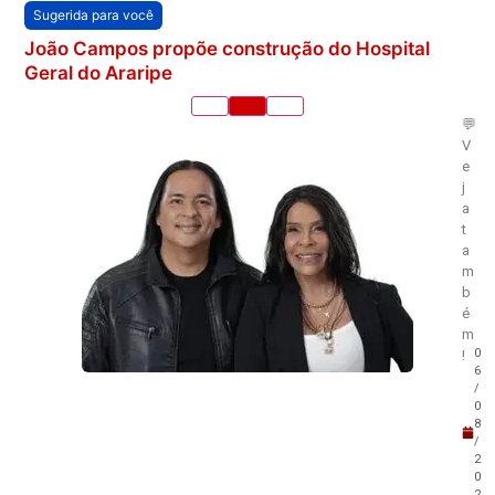
Sugerida para você
João Campos propõe construção do Hospital
Geral do Araripe
💬
V
e
j
a
t
a
m
b
é
m
0
!
6
/
0
8
/
2
0
2