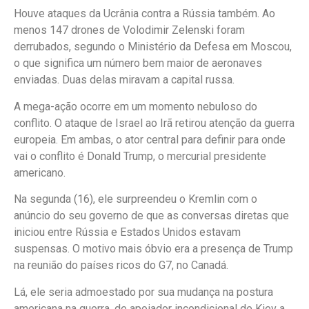
Houve ataques da Ucrânia contra a Rússia também. Ao
menos 147 drones de Volodimir Zelenski foram
derrubados, segundo o Ministério da Defesa em Moscou,
o que significa um número bem maior de aeronaves
enviadas. Duas delas miravam a capital russa.
A mega-ação ocorre em um momento nebuloso do
conflito. O ataque de Israel ao Irã retirou atenção da guerra
europeia. Em ambas, o ator central para definir para onde
vai o conflito é Donald Trump, o mercurial presidente
americano.
Na segunda (16), ele surpreendeu o Kremlin com o
anúncio do seu governo de que as conversas diretas que
iniciou entre Rússia e Estados Unidos estavam
suspensas. O motivo mais óbvio era a presença de Trump
na reunião do países ricos do G7, no Canadá.
Lá, ele seria admoestado por sua mudança na postura
americana na guerra, de apoiador incondicional de Kiev a