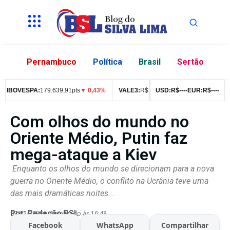
Pernambuco
Política
Brasil
Sertão
BOVESPA:
179.639,91pts
▼ 0,43%
VALE3:
R$
76,99
▼ 2,49%
USD:
R$
--
--
EUR:
ITUB4:
R$
--
R$
--
42,
Com olhos do mundo no
Oriente Médio, Putin faz
mega-ataque a Kiev
Enquanto os olhos do mundo se direcionam para a nova
guerra no Oriente Médio, o conflito na Ucrânia teve uma
das mais dramáticas noites...
Por:
Redação BSL
07/02/2026
Atualizado às 16:48
Facebook
WhatsApp
Compartilhar