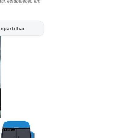
al, estabeleceu em
mpartilhar