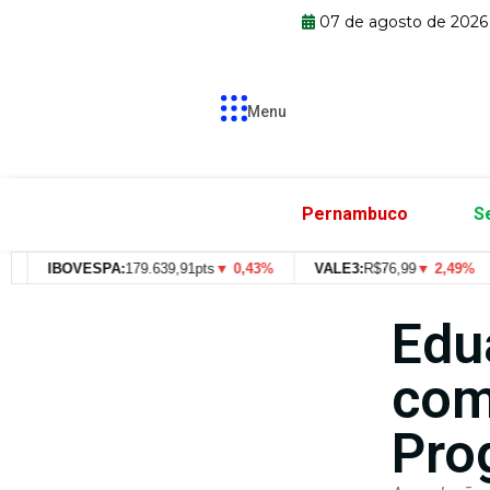
07 de agosto de 2026
Menu
Pernambuco
S
IBOVESPA:
179.639,91pts
▼ 0,43%
VALE3:
R$
76,99
▼ 2,49%
Edu
com
Pro