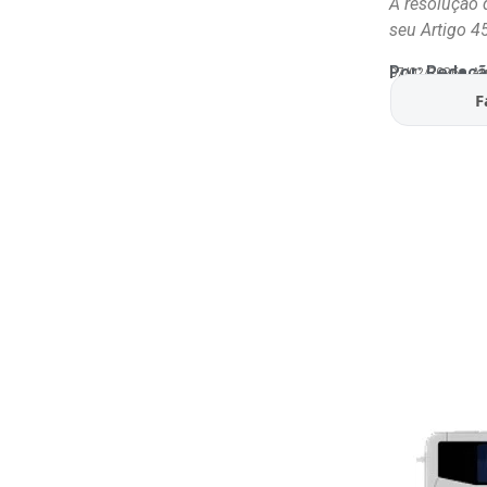
A resolução 
seu Artigo 45
Por:
Redaçã
07/02/2026
At
F