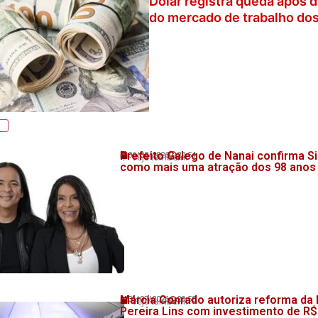
Dólar registra queda após 
do mercado de trabalho do
Prefeito Galego de Nanai confirma Si
06/08/2026
20:54
💬 Veja também!
como mais uma atração dos 98 anos
Márcia Conrado autoriza reforma da
31/07/2026
20:58
💬 Veja também!
Pereira Lins com investimento de R$