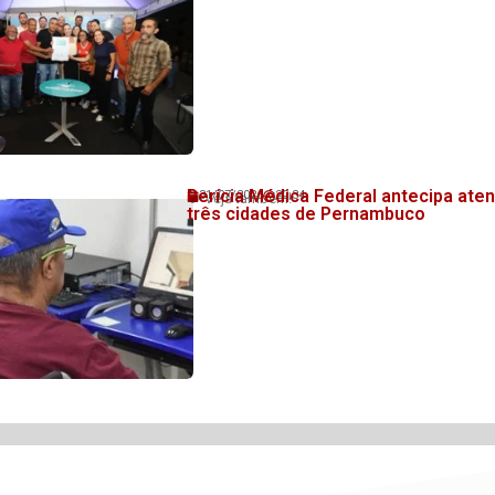
Perícia Médica Federal antecipa at
31/07/2026
20:34
💬 Veja também!
três cidades de Pernambuco