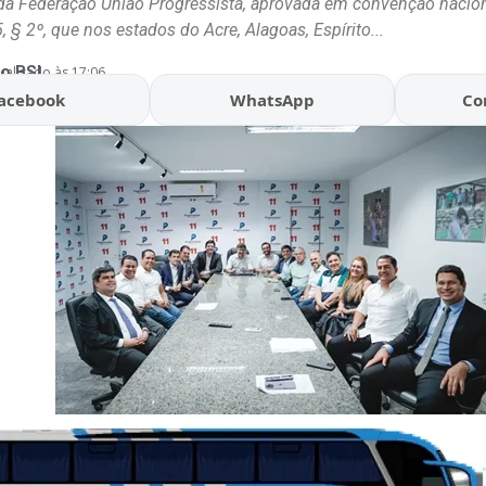
da Federação União Progressista, aprovada em convenção nacion
, § 2º, que nos estados do Acre, Alagoas, Espírito...
o BSL
ualizado às 17:06
acebook
WhatsApp
Co