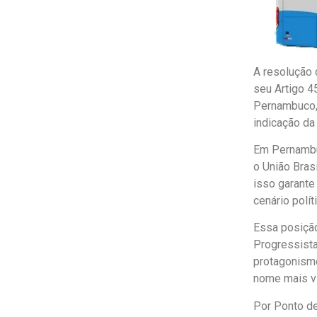
A resolução 
seu Artigo 4
Pernambuco, 
indicação da
Em Pernambuc
o União Brasi
isso garante
cenário polí
Essa posição
Progressista
protagonismo
nome mais vi
Por Ponto de