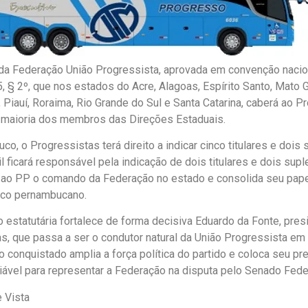
da Federação União Progressista, aprovada em convenção nacio
5, § 2º, que nos estados do Acre, Alagoas, Espírito Santo, Mato 
Piauí, Roraima, Rio Grande do Sul e Santa Catarina, caberá ao P
 maioria dos membros das Direções Estaduais.
o, o Progressistas terá direito a indicar cinco titulares e dois
l ficará responsável pela indicação de dois titulares e dois suple
 ao PP o comando da Federação no estado e consolida seu papel
tico pernambucano.
 estatutária fortalece de forma decisiva Eduardo da Fonte, pres
s, que passa a ser o condutor natural da União Progressista e
 conquistado amplia a força política do partido e coloca seu p
ável para representar a Federação na disputa pelo Senado Fede
 Vista