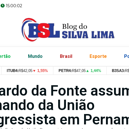
15:00:03
ertão
Mundo
Brasil
Esporte
Po
ITUB4:
R$
42,05
▼ 1,55%
PETR4:
R$
47,05
▲ 1,44%
B3SA3:
R$
--
--
ardo da Fonte assu
ando da União
gressista em Perna