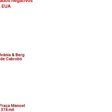
dados negativos
s EUA
lvânia & Berg
 de Cabrobó
 Praça Manoel
 374 mil