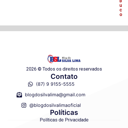
b
u
c
o
2026 © Todos os direitos reservados
Contato
(87) 9 9155-5555
blogdosilvalima@gmail.com
@blogdosilvalimaoficial
Políticas
Políticas de Privacidade