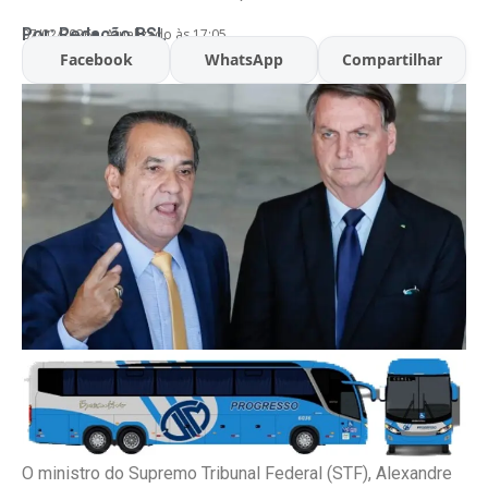
Por:
Redação BSL
07/02/2026
Atualizado às 17:05
Facebook
WhatsApp
Compartilhar
O ministro do Supremo Tribunal Federal (STF), Alexandre