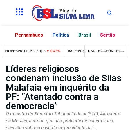
Pernambuco
Política
Brasil
Sertão
IBOVESPA:
179.639,91pts
▼ 0,43%
VALE3:
R$
76,99
▼ 2,49%
USD:
R$
--
--
EUR:
ITUB4:
R$
--
R$
--
42
Líderes religiosos
condenam inclusão de Silas
Malafaia em inquérito da
PF: “Atentado contra a
democracia”
O ministro do Supremo Tribunal Federal (STF), Alexandre
de Moraes, afirmou que não pretende recuar em suas
decisões sobre o caso do ex-presidente Jair...