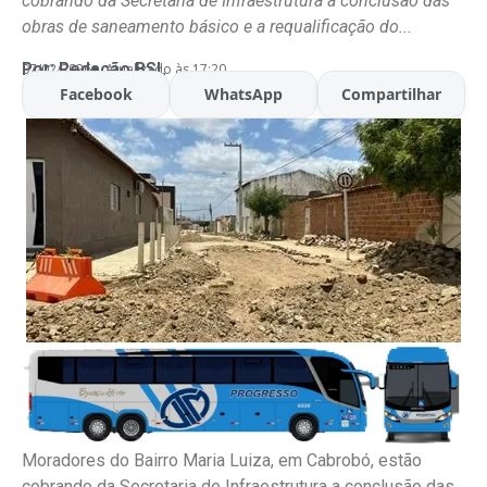
cobrando da Secretaria de Infraestrutura a conclusão das
obras de saneamento básico e a requalificação do...
Por:
Redação BSL
07/02/2026
Atualizado às 17:20
Facebook
WhatsApp
Compartilhar
Moradores do Bairro Maria Luiza, em Cabrobó, estão
cobrando da Secretaria de Infraestrutura a conclusão das