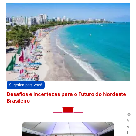
Sugerida para você
Desafios e Incertezas para o Futuro do Nordeste
Brasileiro
💬
V
e
j