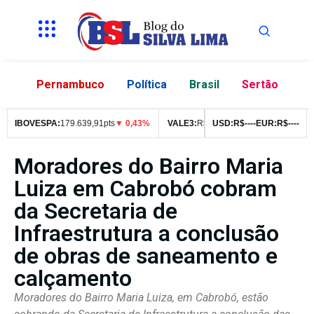
Pernambuco
Política
Brasil
Sertão
IBOVESPA:
179.639,91pts
▼ 0,43%
VALE3:
R$
76,99
USD:
▼ 2,49%
R$
--
--
EUR:
ITUB4:
R$
--
--
R$
4
Moradores do Bairro Maria
Luiza em Cabrobó cobram
da Secretaria de
Infraestrutura a conclusão
de obras de saneamento e
calçamento
Moradores do Bairro Maria Luiza, em Cabrobó, estão