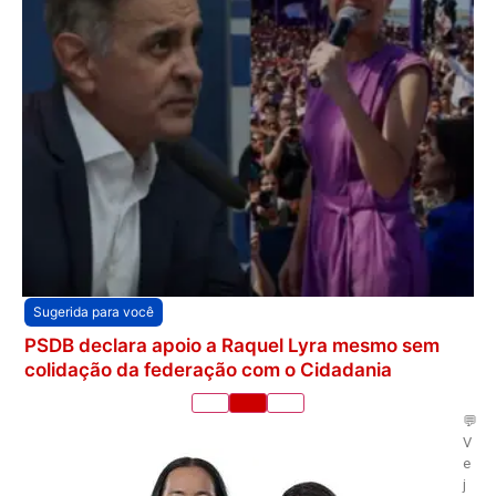
Sugerida para você
PSDB declara apoio a Raquel Lyra mesmo sem
colidação da federação com o Cidadania
💬
V
e
j