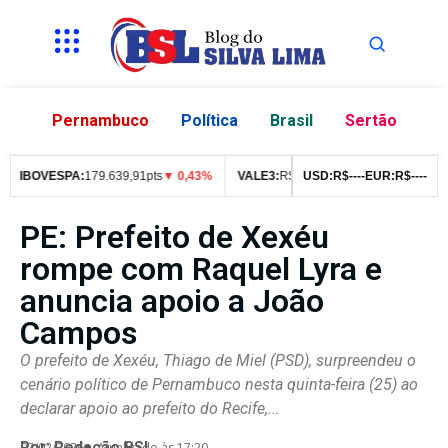
Pernambuco
Política
Brasil
Sertão
IBOVESPA:
179.639,91pts
▼ 0,43%
VALE3:
R$
76,99
USD:
▼ 2,49%
R$
--
--
EUR:
ITUB4:
R$
--
--
R$
4
PE: Prefeito de Xexéu
rompe com Raquel Lyra e
anuncia apoio a João
Campos
O prefeito de Xexéu, Thiago de Miel (PSD), surpreendeu o
cenário político de Pernambuco nesta quinta-feira (25) ao
declarar apoio ao prefeito do Recife,...
Por:
Redação BSL
07/02/2026
Atualizado às 17:20