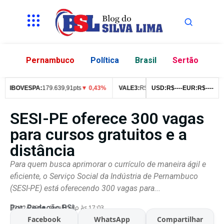
Pernambuco
Política
Brasil
Sertão
IBOVESPA:
179.639,91pts
▼ 0,43%
VALE3:
R$
76,99
USD:
▼ 2,49%
R$
--
--
EUR:
ITUB4:
R$
--
--
R$
4
SESI-PE oferece 300 vagas
para cursos gratuitos e a
distância
Para quem busca aprimorar o currículo de maneira ágil e
eficiente, o Serviço Social da Indústria de Pernambuco
(SESI-PE) está oferecendo 300 vagas para...
Por:
Redação BSL
07/02/2026
Atualizado às 17:03
Facebook
WhatsApp
Compartilhar