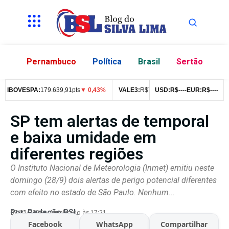
Pernambuco
Política
Brasil
Sertão
IBOVESPA:
179.639,91pts
▼ 0,43%
VALE3:
R$
76,99
▼ 2,49%
USD:
R$
--
--
EUR:
ITUB4:
R$
--
R$
--
42
SP tem alertas de temporal
e baixa umidade em
diferentes regiões
O Instituto Nacional de Meteorologia (Inmet) emitiu neste
domingo (28/9) dois alertas de perigo potencial diferentes
com efeito no estado de São Paulo. Nenhum...
Por:
Redação BSL
07/02/2026
Atualizado às 17:21
Facebook
WhatsApp
Compartilhar