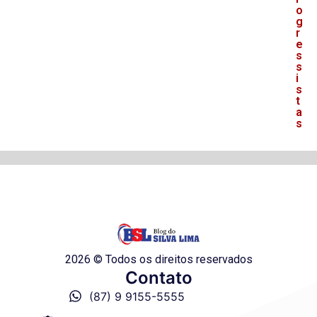
o
g
r
e
s
s
i
s
t
a
s
2026 © Todos os direitos reservados
Contato
(87) 9 9155-5555