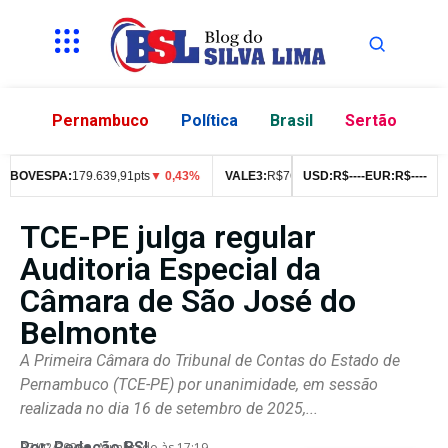
Pernambuco
Política
Brasil
Sertão
BOVESPA:
179.639,91pts
▼ 0,43%
VALE3:
R$
76,99
▼ 2,49%
USD:
R$
--
--
EUR:
ITUB4:
R$
R$
--
--
42,
TCE-PE julga regular
Auditoria Especial da
Câmara de São José do
Belmonte
A Primeira Câmara do Tribunal de Contas do Estado de
Pernambuco (TCE-PE) por unanimidade, em sessão
realizada no dia 16 de setembro de 2025,...
Por:
Redação BSL
07/02/2026
Atualizado às 17:19