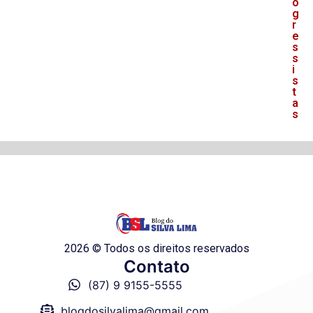
o
g
r
e
s
s
i
s
t
a
s
2026 © Todos os direitos reservados
Contato
(87) 9 9155-5555
blogdosilvalima@gmail.com