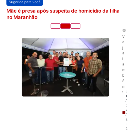
Sugerida para você
Mãe é presa após suspeita de homicídio da filha
no Maranhão
💬
V
e
j
a
t
a
m
b
é
m
3
!
1
/
0
7
/
2
0
2