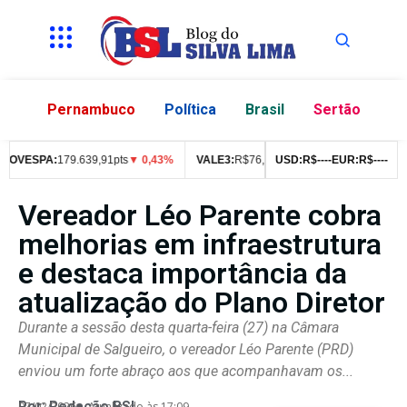
Pernambuco
Política
Brasil
Sertão
VESPA:
179.639,91pts
▼ 0,43%
VALE3:
R$
76,99
▼ 2,49%
USD:
R$
--
--
ITUB4:
EUR:
R$
R$
--
42,05
--
Vereador Léo Parente cobra
melhorias em infraestrutura
e destaca importância da
atualização do Plano Diretor
Durante a sessão desta quarta-feira (27) na Câmara
Municipal de Salgueiro, o vereador Léo Parente (PRD)
enviou um forte abraço aos que acompanhavam os...
Por:
Redação BSL
07/02/2026
Atualizado às 17:09