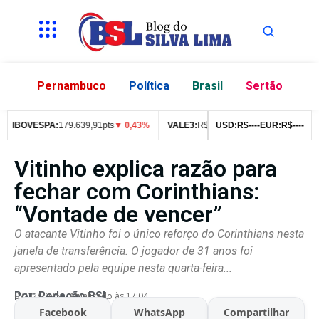
Pernambuco
Política
Brasil
Sertão
IBOVESPA:
179.639,91pts
▼ 0,43%
VALE3:
R$
76,99
USD:
▼ 2,49%
R$
--
--
EUR:
ITUB4:
R$
--
R$
--
42
Vitinho explica razão para
fechar com Corinthians:
“Vontade de vencer”
O atacante Vitinho foi o único reforço do Corinthians nesta
janela de transferência. O jogador de 31 anos foi
apresentado pela equipe nesta quarta-feira...
Por:
Redação BSL
07/02/2026
Atualizado às 17:04
Facebook
WhatsApp
Compartilhar