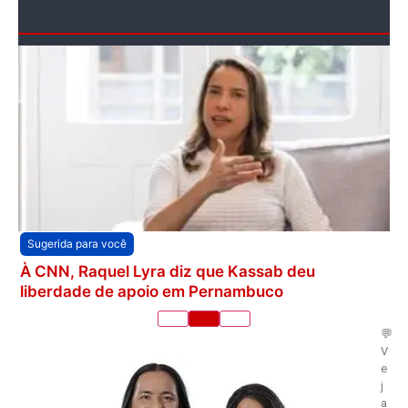
Sugerida para você
À CNN, Raquel Lyra diz que Kassab deu
liberdade de apoio em Pernambuco
💬
V
e
j
a