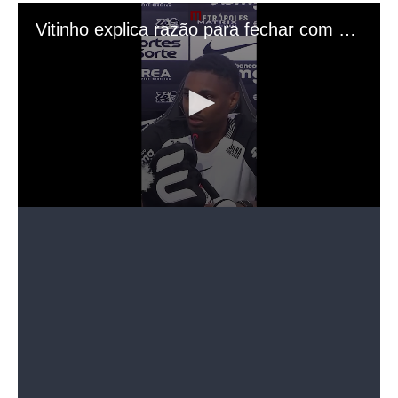
O atleta chega ao Timão após o fim do contrato com o Al-
Ettifaq, da Arábia Saudita. O vínculo do jogador com o
clube paulista é válido até o fim de 2026.
Revelado pelo Botafogo, Vitinho acumulou passagens por
CSKA Moscou, Internacional e Flamengo, onde ganhou
destaque, participando da conquista da Libertadores de
2019 e de dois títulos do Brasileirão (2019 e 2020).
Defendeu ainda o Al-Shabab e Al-Ettifaq, ambos da Arábia
Saudita.
Já registrado no Boletim Informativo Diário da CBF (BID),
Vitinho deve entrar em campo pela primeira vez usando o
manto do Corinthians na partida diante do Bahia, neste
sábado (16/8), às 21h, na NeoQuímica Arena, em duelo
válido pela 20ª rodada do Campeonato Brasileiro.