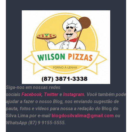
Fonte: Metropole
Siga-nos em nossas redes
sociais
Facebook
,
Twitter
e
Instagram
. Você também pode
ajudar a fazer o nosso Blog, nos enviando sugestão de
pauta, fotos e vídeos para nossa a redação do
Blog do
Silva Lima
por e-mail
blogdosilvalima@gmail.com
ou
WhatsApp (87) 9 9155-5555.