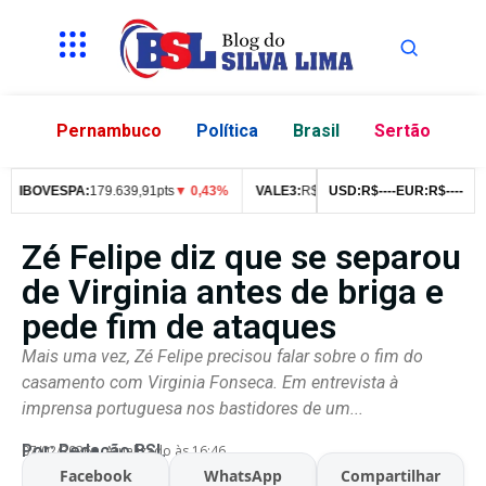
Pernambuco
Política
Brasil
Sertão
IBOVESPA:
179.639,91pts
▼ 0,43%
VALE3:
R$
76,99
USD:
▼ 2,49%
R$
--
--
EUR:
ITUB4:
R$
--
--
R$
4
Zé Felipe diz que se separou
de Virginia antes de briga e
pede fim de ataques
Mais uma vez, Zé Felipe precisou falar sobre o fim do
casamento com Virginia Fonseca. Em entrevista à
imprensa portuguesa nos bastidores de um...
Por:
Redação BSL
07/02/2026
Atualizado às 16:46
Facebook
WhatsApp
Compartilhar