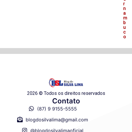
r
n
a
m
b
u
c
o
2026 © Todos os direitos reservados
Contato
(87) 9 9155-5555
blogdosilvalima@gmail.com
@blogdosilvalimaoficial