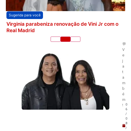
Sugerida para você
Virginia parabeniza renovação de Vini Jr com o
Real Madrid
💬
V
e
j
a
t
a
m
b
é
m
0
!
6
/
0
8
/