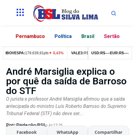
Pernambuco
Política
Brasil
Sertão
IBOVESPA:
179.639,91pts
▼ 0,43%
VALE3:
R$
76,99
USD:
▼ 2,49%
R$
--
--
EUR:
ITUB4:
R$
--
--
R$
42
André Marsiglia explica o
por quê da saída de Barroso
do STF
O jurista e professor André Marsiglia afirmou que a saída
antecipada do ministro Luís Roberto Barroso do Supremo
Tribunal Federal (STF) não deve ser...
Por:
Redação BSL
07/02/2026
Atualizado às 17:25
Facebook
WhatsApp
Compartilhar