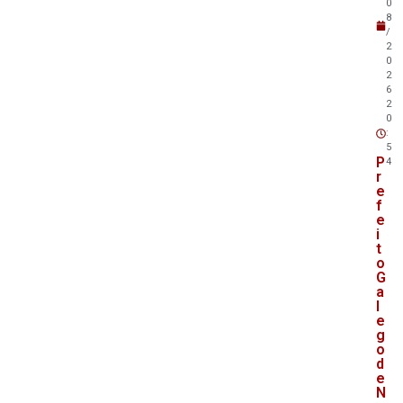
0
8
/
2
0
2
6
2
0
:
5
P
4
r
e
f
e
i
t
o
G
a
l
e
g
o
d
e
N