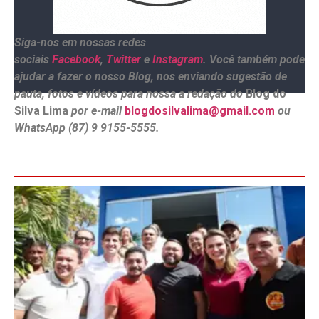
Siga-nos em nossas redes
sociais
Facebook
,
Twitter
e
Instagram
. Você também pode
ajudar a fazer o nosso Blog, nos enviando sugestão de
pauta, fotos e vídeos para nossa a redação do
Blog do
Silva Lima
por e-mail
blogdosilvalima@gmail.com
ou
WhatsApp (87) 9 9155-5555.