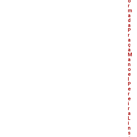
o
r
m
a
d
a
P
r
a
ç
a
M
a
n
o
e
l
P
e
r
e
i
r
a
L
i
n
s